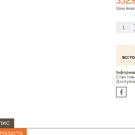
3529
Ціна вка
ВСІ Т
Інформац
Стан тов
Доступна 
ПИС
РЕКЛАСТИ