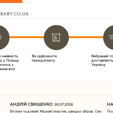
BABY.CO.UA
 наявність
Ви здійснюєте
Вибраний т
і у Польщі,
передоплату
доставляєть
уємось з
Україну
ення всіх
АНДРІЙ СВИЩЕНКО
Н
26.07.2026
Біговел чудовий! Міцний пластик, швидко зібрав. Син
Пос