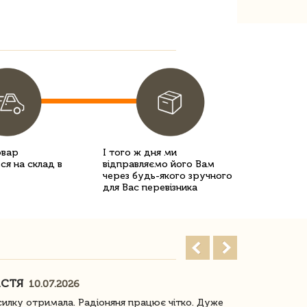
овар
І того ж дня ми
ся на склад в
відправляємо його Вам
через будь-якого зручного
для Вас перевізника
АСТЯ
ПОГОРЕЛО
10.07.2026
илку отримала. Радіоняня працює чітко. Дуже
Отримали віз