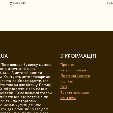
у захваті.
зад
.UA
ІНФОРМАЦІЯ
 Після появи в будинку малюка,
Про нас
ска, ліжечко, горщик,
Каталог товарів
бниць. А дитячий одяг та
Доставка і оплата
м. Коштують дитячі товари аж
 вистачає. Як заощадити, але
Відгуки
йте товари для дітей у Польщі.
FAQ
 які у вас вже є або які вам
Трекінг доставки
обників. Саме польські товари
вибрати все, що потрібно, ви
Контакти
co.ua» – ваш торговий
гро можна купити дешево
уари для дітей. Якщо вас досі