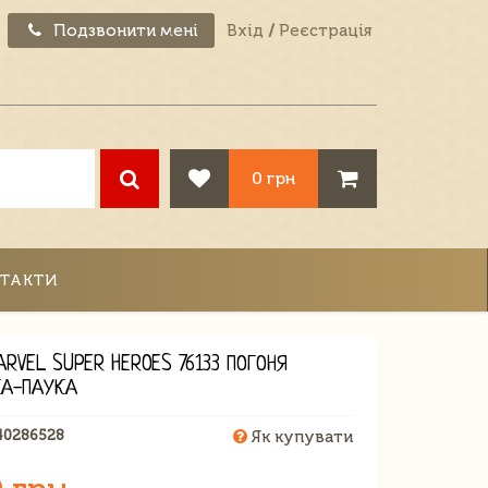
Подзвонити мені
Вхід
/
Реєстрація
0 грн
ТАКТИ
RVEL SUPER HEROES 76133 ПОГОНЯ
КА-ПАУКА
40286528
Як купувати