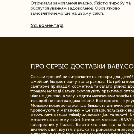
Отримали замовлення вчасно. Якістю виробу та
обслуговуванням задоволенні. Обов'язково
замовлятимемо ще на цьому сайті.
Усі коментарі
ПРО СЕРВІС ДОСТАВКИ BABY.CO
Скільки грошей ви витрачаєте на товари для дітей?
сімейний бюджет відчутно страждає. Потрібна коля
санітарне приладдя, косметика та багато різних дрі
іграшки молоді батьки скуповують практично опто
ніяк не дешево, а часу ходити магазинами зовсім не
так, щоб не постраждала якість? Все просто – купу
Можемо посперечатися, що більшість дитячих речей,
пропонують у магазинах – це товари польських вир
мають оптимальне співвідношення ціни та якості. А 
можете на нашому сайті. Інтернет-магазин «BABY.
посередник у Польщі. Багато хто знає, що на Але
дитячий одяг, взуття, іграшки та різноманітні аксес