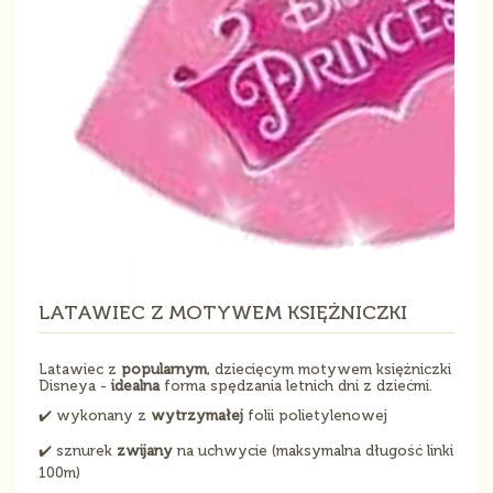
LATAWIEC Z MOTYWEM KSIĘŻNICZKI
Latawiec z
popularnym
, dziecięcym motywem księżniczki
Disneya -
idealna
forma spędzania letnich dni z dziećmi.
✔️ wykonany z
wytrzymałej
folii polietylenowej
✔️ sznurek
zwijany
na uchwycie (maksymalna długość linki
100m)