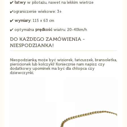
✔️ łatwy
w pilotażu, nawet na lekkim wietrze
✔️ograniczenie wiekowe: 3+
✔️ wymiary
: 115 x 63 cm
✔️ optymalna
prędkość
wiatru: 20-40km/h
DO KAŻDEGO ZAMÓWIENIA -
NIESPODZIANKA!
Niespodzianką może być wisiorek, łańcuszek, bransoletka,
pierścionek lub kolczyki! Koniecznie nam napisz czy
dodatkowy upominek ma być dla chłopca czy
dziewczynki.