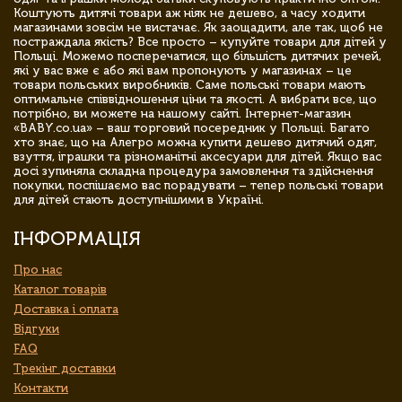
Коштують дитячі товари аж ніяк не дешево, а часу ходити
магазинами зовсім не вистачає. Як заощадити, але так, щоб не
постраждала якість? Все просто – купуйте товари для дітей у
Польщі. Можемо посперечатися, що більшість дитячих речей,
які у вас вже є або які вам пропонують у магазинах – це
товари польських виробників. Саме польські товари мають
оптимальне співвідношення ціни та якості. А вибрати все, що
потрібно, ви можете на нашому сайті. Інтернет-магазин
«BABY.co.ua» – ваш торговий посередник у Польщі. Багато
хто знає, що на Алегро можна купити дешево дитячий одяг,
взуття, іграшки та різноманітні аксесуари для дітей. Якщо вас
досі зупиняла складна процедура замовлення та здійснення
покупки, поспішаємо вас порадувати – тепер польські товари
для дітей стають доступнішими в Україні.
ІНФОРМАЦІЯ
Про нас
Каталог товарів
Доставка і оплата
Відгуки
FAQ
Трекінг доставки
Контакти