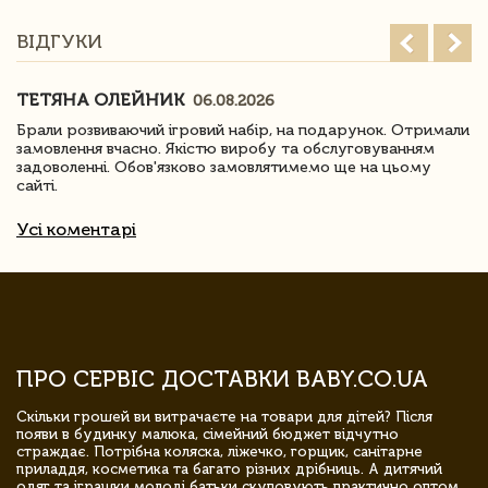
ВІДГУКИ
ТЕТЯНА ОЛЕЙНИК
06.08.2026
Брали розвиваючий ігровий набір, на подарунок. Отримали
замовлення вчасно. Якістю виробу та обслуговуванням
задоволенні. Обов'язково замовлятимемо ще на цьому
сайті.
Усі коментарі
ПРО СЕРВІС ДОСТАВКИ BABY.CO.UA
Скільки грошей ви витрачаєте на товари для дітей? Після
появи в будинку малюка, сімейний бюджет відчутно
страждає. Потрібна коляска, ліжечко, горщик, санітарне
приладдя, косметика та багато різних дрібниць. А дитячий
одяг та іграшки молоді батьки скуповують практично оптом.