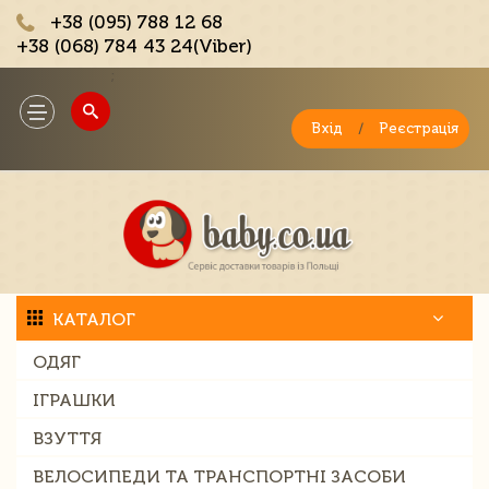
+38 (095) 788 12 68
+38 (068) 784 43 24(Viber)
;
Toggle
navigation
Вхід
/
Реєстрація
КАТАЛОГ
ОДЯГ
ІГРАШКИ
ВЗУТТЯ
ВЕЛОСИПЕДИ ТА ТРАНСПОРТНІ ЗАСОБИ