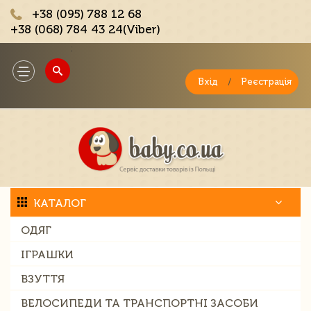
+38 (095) 788 12 68
+38 (068) 784 43 24(Viber)
;
Toggle
navigation
Вхід
/
Реєстрація
КАТАЛОГ
ОДЯГ
ІГРАШКИ
ВЗУТТЯ
ВЕЛОСИПЕДИ ТА ТРАНСПОРТНІ ЗАСОБИ