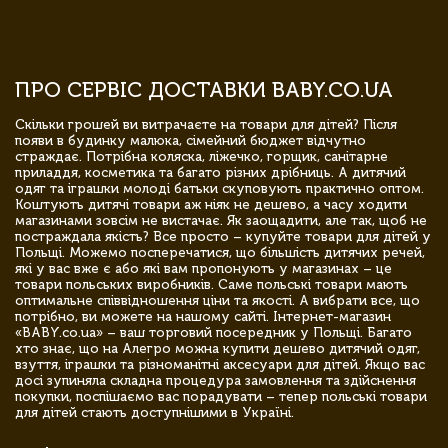
ПРО СЕРВІС ДОСТАВКИ BABY.CO.UA
Скільки грошей ви витрачаєте на товари для дітей? Після
появи в будинку малюка, сімейний бюджет відчутно
страждає. Потрібна коляска, ліжечко, горщик, санітарне
приладдя, косметика та багато різних дрібниць. А дитячий
одяг та іграшки молоді батьки скуповують практично оптом.
Коштують дитячі товари аж ніяк не дешево, а часу ходити
магазинами зовсім не вистачає. Як заощадити, але так, щоб не
постраждала якість? Все просто – купуйте товари для дітей у
Польщі. Можемо посперечатися, що більшість дитячих речей,
які у вас вже є або які вам пропонують у магазинах – це
товари польських виробників. Саме польські товари мають
оптимальне співвідношення ціни та якості. А вибрати все, що
потрібно, ви можете на нашому сайті. Інтернет-магазин
«BABY.co.ua» – ваш торговий посередник у Польщі. Багато
хто знає, що на Алегро можна купити дешево дитячий одяг,
взуття, іграшки та різноманітні аксесуари для дітей. Якщо вас
досі зупиняла складна процедура замовлення та здійснення
покупки, поспішаємо вас порадувати – тепер польські товари
для дітей стають доступнішими в Україні.