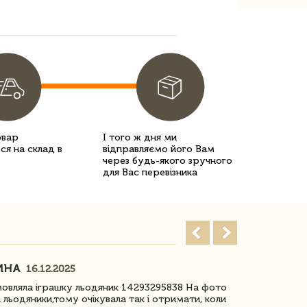
овар
І того ж дня ми
ся на склад в
відправляємо його Вам
через будь-якого зручного
для Вас перевізника
ИНА
ІРИНА БІ
16.12.2025
овляла іграшку льодяник 14293295838 На фото
Дякую за до
 льодяники,тому очікувала так і отримати, коли
незрячоі дів