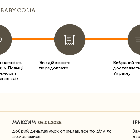
BABY.CO.UA
 наявність
Ви здійснюєте
Вибраний т
і у Польщі,
передоплату
доставляєть
уємось з
Україну
ення всіх
МАКСИМ
ІР
06.01.2026
добрий день.пакунок отримав. все по ділу як
Зам
домовлялися.
два