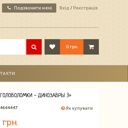
Подзвонити мені
Вхід
/
Реєстрація
0 грн
ТАКТИ
 ГОЛОВОЛОМКИ - ДИНОЗАВРЫ 3+
84644447
Як купувати
 грн