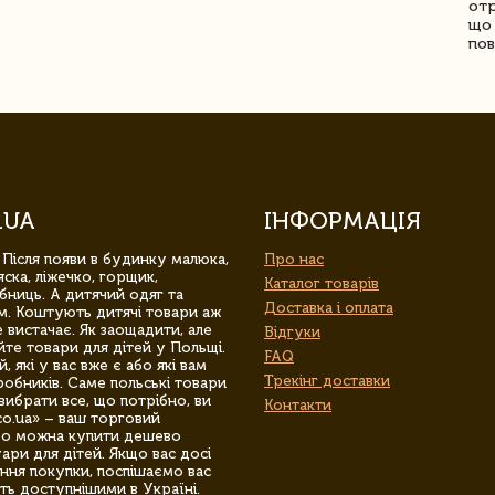
отр
що 
пов
.UA
ІНФОРМАЦІЯ
 Після появи в будинку малюка,
Про нас
ска, ліжечко, горщик,
Каталог товарів
бниць. А дитячий одяг та
Доставка і оплата
м. Коштують дитячі товари аж
 вистачає. Як заощадити, але
Відгуки
йте товари для дітей у Польщі.
FAQ
 які у вас вже є або які вам
Трекінг доставки
обників. Саме польські товари
вибрати все, що потрібно, ви
Контакти
co.ua» – ваш торговий
гро можна купити дешево
уари для дітей. Якщо вас досі
ння покупки, поспішаємо вас
ть доступнішими в Україні.