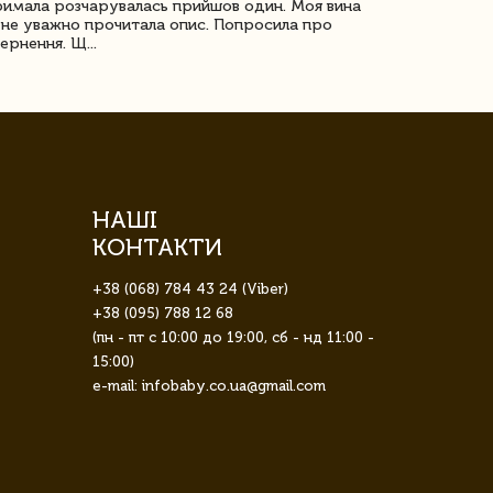
имала розчарувалась прийшов один. Моя вина
Дуже задово
не уважно прочитала опис. Попросила про
ернення. Щ...
НАШІ
КОНТАКТИ
+38 (068) 784 43 24 (Viber)
+38 (095) 788 12 68
(пн - пт с 10:00 до 19:00, сб - нд 11:00 -
15:00)
e-mail: infobaby.co.ua@gmail.com