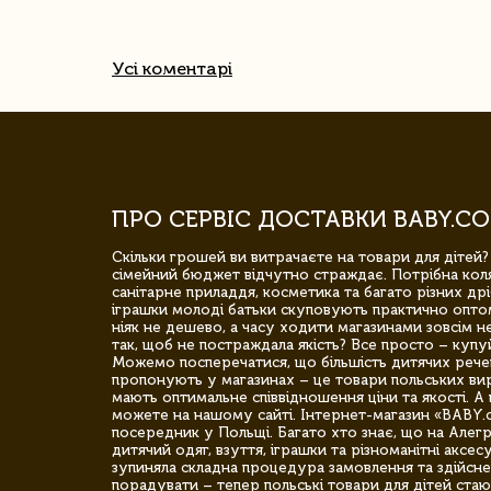
Усі коментарі
ПРО СЕРВІС ДОСТАВКИ BABY.CO
Скільки грошей ви витрачаєте на товари для дітей?
сімейний бюджет відчутно страждає. Потрібна коля
санітарне приладдя, косметика та багато різних дрі
іграшки молоді батьки скуповують практично опто
ніяк не дешево, а часу ходити магазинами зовсім не
так, щоб не постраждала якість? Все просто – купу
Можемо посперечатися, що більшість дитячих речей,
пропонують у магазинах – це товари польських вир
мають оптимальне співвідношення ціни та якості. А 
можете на нашому сайті. Інтернет-магазин «BABY.
посередник у Польщі. Багато хто знає, що на Але
дитячий одяг, взуття, іграшки та різноманітні аксес
зупиняла складна процедура замовлення та здійсне
порадувати – тепер польські товари для дітей стаю