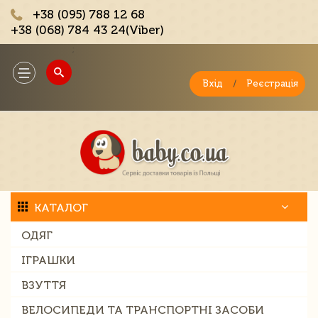
+38 (095) 788 12 68
+38 (068) 784 43 24(Viber)
;
Toggle
navigation
Вхід
/
Реєстрація
КАТАЛОГ
ОДЯГ
ІГРАШКИ
ВЗУТТЯ
ВЕЛОСИПЕДИ ТА ТРАНСПОРТНІ ЗАСОБИ