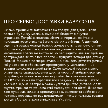
ПРО СЕРВІС ДОСТАВКИ BABY.CO.UA
Скільки грошей ви витрачаєте на товари для дітей? Після
появи в будинку малюка, сімейний бюджет відчутно
страждає. Потрібна коляска, ліжечко, горщик, санітарне
приладдя, косметика та багато різних дрібниць. А дитячий
одяг та іграшки молоді батьки скуповують практично оптом.
Коштують дитячі товари аж ніяк не дешево, а часу ходити
магазинами зовсім не вистачає. Як заощадити, але так, щоб не
постраждала якість? Все просто – купуйте товари для дітей у
Польщі. Можемо посперечатися, що більшість дитячих речей,
які у вас вже є або які вам пропонують у магазинах – це
товари польських виробників. Саме польські товари мають
оптимальне співвідношення ціни та якості. А вибрати все, що
потрібно, ви можете на нашому сайті. Інтернет-магазин
«BABY.co.ua» – ваш торговий посередник у Польщі. Багато
хто знає, що на Алегро можна купити дешево дитячий одяг,
взуття, іграшки та різноманітні аксесуари для дітей. Якщо вас
досі зупиняла складна процедура замовлення та здійснення
покупки, поспішаємо вас порадувати – тепер польські товари
для дітей стають доступнішими в Україні.