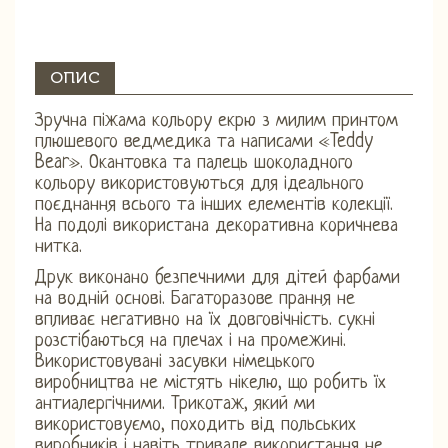
ОПИС
Зручна піжама кольору екрю з милим принтом
плюшевого ведмедика та написами «Teddy
Bear». Окантовка та палець шоколадного
кольору використовуються для ідеального
поєднання всього та інших елементів колекції.
На подолі використана декоративна коричнева
нитка.
Друк виконано безпечними для дітей фарбами
на водній основі. Багаторазове прання не
впливає негативно на їх довговічність. сукні
розстібаються на плечах і на промежині.
Використовувані засувки німецького
виробництва не містять нікелю, що робить їх
антиалергічними. Трикотаж, який ми
використовуємо, походить від польських
виробників і навіть тривале використання не