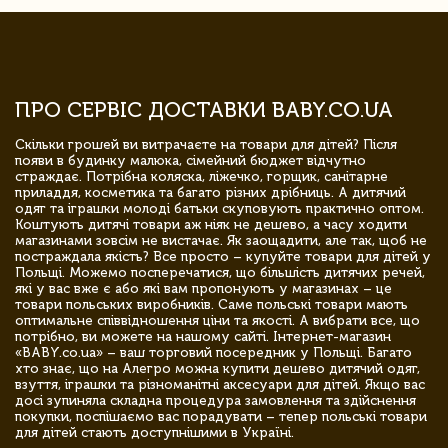
ПРО СЕРВІС ДОСТАВКИ BABY.CO.UA
Скільки грошей ви витрачаєте на товари для дітей? Після
появи в будинку малюка, сімейний бюджет відчутно
страждає. Потрібна коляска, ліжечко, горщик, санітарне
приладдя, косметика та багато різних дрібниць. А дитячий
одяг та іграшки молоді батьки скуповують практично оптом.
Коштують дитячі товари аж ніяк не дешево, а часу ходити
магазинами зовсім не вистачає. Як заощадити, але так, щоб не
постраждала якість? Все просто – купуйте товари для дітей у
Польщі. Можемо посперечатися, що більшість дитячих речей,
які у вас вже є або які вам пропонують у магазинах – це
товари польських виробників. Саме польські товари мають
оптимальне співвідношення ціни та якості. А вибрати все, що
потрібно, ви можете на нашому сайті. Інтернет-магазин
«BABY.co.ua» – ваш торговий посередник у Польщі. Багато
хто знає, що на Алегро можна купити дешево дитячий одяг,
взуття, іграшки та різноманітні аксесуари для дітей. Якщо вас
досі зупиняла складна процедура замовлення та здійснення
покупки, поспішаємо вас порадувати – тепер польські товари
для дітей стають доступнішими в Україні.