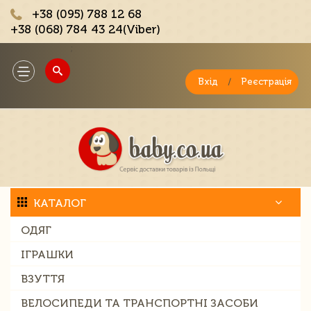
+38 (095) 788 12 68
+38 (068) 784 43 24(Viber)
;
Toggle
navigation
Вхід
/
Реєстрація
КАТАЛОГ
ОДЯГ
ІГРАШКИ
ВЗУТТЯ
ВЕЛОСИПЕДИ ТА ТРАНСПОРТНІ ЗАСОБИ