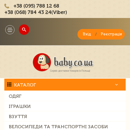
+38 (095) 788 12 68
+38 (068) 784 43 24(Viber)
;
Toggle
navigation
Вхід
/
Реєстрація
КАТАЛОГ
ОДЯГ
ІГРАШКИ
ВЗУТТЯ
ВЕЛОСИПЕДИ ТА ТРАНСПОРТНІ ЗАСОБИ