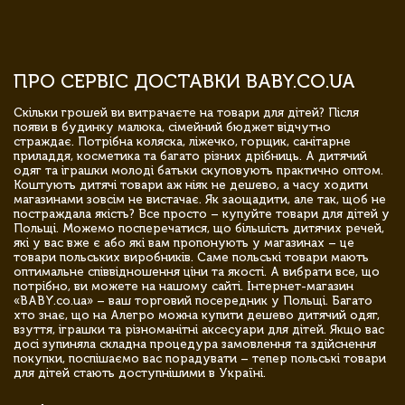
ПРО СЕРВІС ДОСТАВКИ BABY.CO.UA
Скільки грошей ви витрачаєте на товари для дітей? Після
появи в будинку малюка, сімейний бюджет відчутно
страждає. Потрібна коляска, ліжечко, горщик, санітарне
приладдя, косметика та багато різних дрібниць. А дитячий
одяг та іграшки молоді батьки скуповують практично оптом.
Коштують дитячі товари аж ніяк не дешево, а часу ходити
магазинами зовсім не вистачає. Як заощадити, але так, щоб не
постраждала якість? Все просто – купуйте товари для дітей у
Польщі. Можемо посперечатися, що більшість дитячих речей,
які у вас вже є або які вам пропонують у магазинах – це
товари польських виробників. Саме польські товари мають
оптимальне співвідношення ціни та якості. А вибрати все, що
потрібно, ви можете на нашому сайті. Інтернет-магазин
«BABY.co.ua» – ваш торговий посередник у Польщі. Багато
хто знає, що на Алегро можна купити дешево дитячий одяг,
взуття, іграшки та різноманітні аксесуари для дітей. Якщо вас
досі зупиняла складна процедура замовлення та здійснення
покупки, поспішаємо вас порадувати – тепер польські товари
для дітей стають доступнішими в Україні.