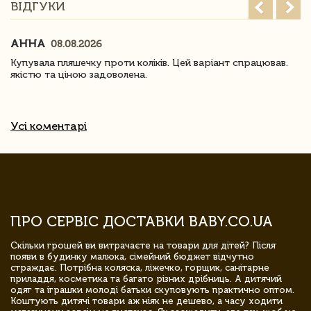
ВІДГУКИ
АННА
08.08.2026
Купувала пляшечку проти коліків. Цей варіант спрацював.
якістю та ціною задоволена.
Усі коментарі
ПРО СЕРВІС ДОСТАВКИ BABY.CO.UA
Скільки грошей ви витрачаєте на товари для дітей? Після
появи в будинку малюка, сімейний бюджет відчутно
страждає. Потрібна коляска, ліжечко, горщик, санітарне
приладдя, косметика та багато різних дрібниць. А дитячий
одяг та іграшки молоді батьки скуповують практично оптом.
Коштують дитячі товари аж ніяк не дешево, а часу ходити