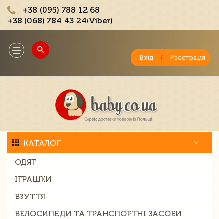
+38 (095) 788 12 68
+38 (068) 784 43 24(Viber)
;
Toggle
navigation
Вхід
/
Реєстрація
КАТАЛОГ
ОДЯГ
ІГРАШКИ
ВЗУТТЯ
ВЕЛОСИПЕДИ ТА ТРАНСПОРТНІ ЗАСОБИ