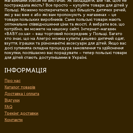
магазинами зовсім не вистачає. Як заощадити, але так, щоб не
постраждала якість? Все просто – купуйте товари для дітей у
Польщі. Можемо посперечатися, що більшість дитячих речей,
які у вас вже є або які вам пропонують у магазинах – це
товари польських виробників. Саме польські товари мають
оптимальне співвідношення ціни та якості. А вибрати все, що
потрібно, ви можете на нашому сайті. Інтернет-магазин
«BABY.co.ua» – ваш торговий посередник у Польщі. Багато
хто знає, що на Алегро можна купити дешево дитячий одяг,
взуття, іграшки та різноманітні аксесуари для дітей. Якщо вас
досі зупиняла складна процедура замовлення та здійснення
покупки, поспішаємо вас порадувати – тепер польські товари
для дітей стають доступнішими в Україні.
ІНФОРМАЦІЯ
Про нас
Каталог товарів
Доставка і оплата
Відгуки
FAQ
Трекінг доставки
Контакти