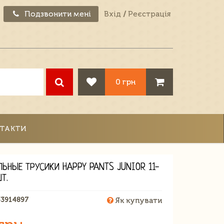
Подзвонити мені
Вхід
/
Реєстрація
0 грн
ТАКТИ
ЛЬНЫЕ ТРУСИКИ HAPPY PANTS JUNIOR 11-
ШТ.
33914897
Як купувати