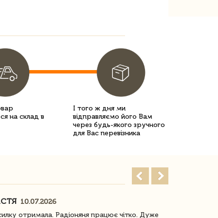
овар
І того ж дня ми
ся на склад в
відправляємо його Вам
через будь-якого зручного
для Вас перевізника
АСТЯ
ПОГОРЕЛО
10.07.2026
илку отримала. Радіоняня працює чітко. Дуже
Отримали віз