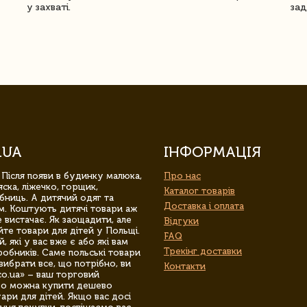
у захваті.
зад
.UA
ІНФОРМАЦІЯ
 Після появи в будинку малюка,
Про нас
ска, ліжечко, горщик,
Каталог товарів
бниць. А дитячий одяг та
Доставка і оплата
м. Коштують дитячі товари аж
 вистачає. Як заощадити, але
Відгуки
йте товари для дітей у Польщі.
FAQ
 які у вас вже є або які вам
Трекінг доставки
обників. Саме польські товари
вибрати все, що потрібно, ви
Контакти
co.ua» – ваш торговий
гро можна купити дешево
уари для дітей. Якщо вас досі