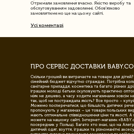
Отримали замовлення вчасно. Якістю виробу та
обслуговуванням задоволенні. Обов'язково
замовлятимемо ще на цьому сайті.
Усі коментарі
ПРО СЕРВІС ДОСТАВКИ BABY.CO
Скільки грошей ви витрачаєте на товари для дітей?
сімейний бюджет відчутно страждає. Потрібна коля
санітарне приладдя, косметика та багато різних дрі
іграшки молоді батьки скуповують практично опто
ніяк не дешево, а часу ходити магазинами зовсім не
так, щоб не постраждала якість? Все просто – купу
Можемо посперечатися, що більшість дитячих речей,
пропонують у магазинах – це товари польських вир
мають оптимальне співвідношення ціни та якості. А 
можете на нашому сайті. Інтернет-магазин «BABY.
посередник у Польщі. Багато хто знає, що на Але
дитячий одяг, взуття, іграшки та різноманітні аксес