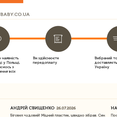
BABY.CO.UA
 наявність
Ви здійснюєте
Вибраний т
і у Польщі,
передоплату
доставляєть
уємось з
Україну
ення всіх
АНДРІЙ СВИЩЕНКО
Н
26.07.2026
Біговел чудовий! Міцний пластик, швидко зібрав. Син
Пос