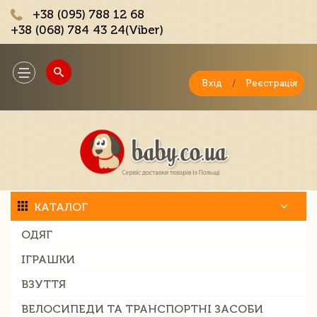
+38 (095) 788 12 68
+38 (068) 784 43 24(Viber)
;
Toggle
navigation
Вхід
/
Реєстрація
КАТАЛОГ
ОДЯГ
ІГРАШКИ
ВЗУТТЯ
ВЕЛОСИПЕДИ ТА ТРАНСПОРТНІ ЗАСОБИ