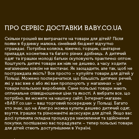
ПРО СЕРВІС ДОСТАВКИ BABY.CO.UA
Скільки грошей ви витрачаєте на товари для дітей? Після
появи в будинку малюка, сімейний бюджет відчутно
страждає. Потрібна коляска, ліжечко, горщик, санітарне
приладдя, косметика та багато різних дрібниць. А дитячий
одяг та іграшки молоді батьки скуповують практично оптом.
Коштують дитячі товари аж ніяк не дешево, а часу ходити
магазинами зовсім не вистачає. Як заощадити, але так, щоб не
постраждала якість? Все просто – купуйте товари для дітей у
Польщі. Можемо посперечатися, що більшість дитячих речей,
які у вас вже є або які вам пропонують у магазинах – це
товари польських виробників. Саме польські товари мають
оптимальне співвідношення ціни та якості. А вибрати все, що
потрібно, ви можете на нашому сайті. Інтернет-магазин
«BABY.co.ua» – ваш торговий посередник у Польщі. Багато
хто знає, що на Алегро можна купити дешево дитячий одяг,
взуття, іграшки та різноманітні аксесуари для дітей. Якщо вас
досі зупиняла складна процедура замовлення та здійснення
покупки, поспішаємо вас порадувати – тепер польські товари
для дітей стають доступнішими в Україні.