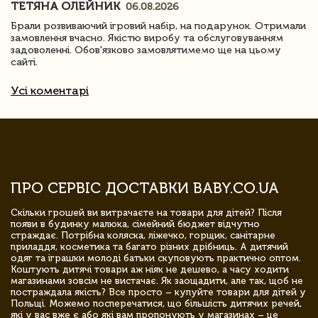
ТЕТЯНА ОЛЕЙНИК
06.08.2026
Брали розвиваючий ігровий набір, на подарунок. Отримали
замовлення вчасно. Якістю виробу та обслуговуванням
задоволенні. Обов'язково замовлятимемо ще на цьому
сайті.
Усі коментарі
ПРО СЕРВІС ДОСТАВКИ BABY.CO.UA
Скільки грошей ви витрачаєте на товари для дітей? Після
появи в будинку малюка, сімейний бюджет відчутно
страждає. Потрібна коляска, ліжечко, горщик, санітарне
приладдя, косметика та багато різних дрібниць. А дитячий
одяг та іграшки молоді батьки скуповують практично оптом.
Коштують дитячі товари аж ніяк не дешево, а часу ходити
магазинами зовсім не вистачає. Як заощадити, але так, щоб не
постраждала якість? Все просто – купуйте товари для дітей у
Польщі. Можемо посперечатися, що більшість дитячих речей,
які у вас вже є або які вам пропонують у магазинах – це