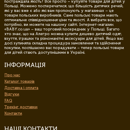
постраждала якість? Все просто – купуйте товари для дітей у
Польщі. Можемо посперечатися, що більшість дитячих речей,
які у вас вже є або які вам пропонують у магазинах – це
товари польських виробників. Саме польські товари мають
оптимальне співвідношення ціни та якості. А вибрати все, що
потрібно, ви можете на нашому сайті. Інтернет-магазин
«BABY.co.ua» – ваш торговий посередник у Польщі. Багато
хто знає, що на Алегро можна купити дешево дитячий одяг,
взуття, іграшки та різноманітні аксесуари для дітей. Якщо вас
досі зупиняла складна процедура замовлення та здійснення
покупки, поспішаємо вас порадувати – тепер польські товари
для дітей стають доступнішими в Україні.
ІНФОРМАЦІЯ
Про нас
Каталог товарів
Доставка і оплата
Відгуки
FAQ
Трекінг доставки
Контакти
НАШІ КОНТАКТИ