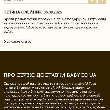
ТЕТЯНА ОЛЕЙНИК
06.08.2026
Брали розвиваючий ігровий набір, на подарунок. Отримали
замовлення вчасно. Якістю виробу та обслуговуванням
задоволенні. Обов'язково замовлятимемо ще на цьому
сайті.
Усі коментарі
ПРО СЕРВІС ДОСТАВКИ BABY.CO.UA
Скільки грошей ви витрачаєте на товари для дітей? Після
появи в будинку малюка, сімейний бюджет відчутно
страждає. Потрібна коляска, ліжечко, горщик, санітарне
приладдя, косметика та багато різних дрібниць. А дитячий
одяг та іграшки молоді батьки скуповують практично оптом.
Коштують дитячі товари аж ніяк не дешево, а часу ходити
магазинами зовсім не вистачає. Як заощадити, але так, щоб не