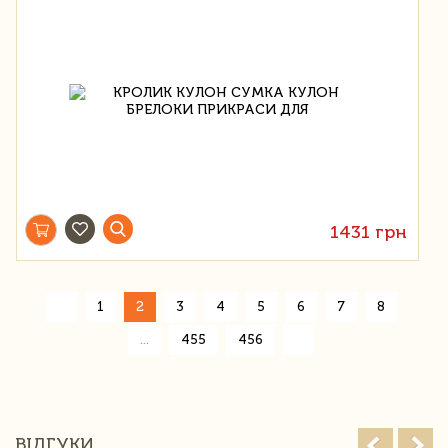
1431 грн
«
1
2
3
4
5
6
7
8
»
...
455
456
ВІДГУКИ