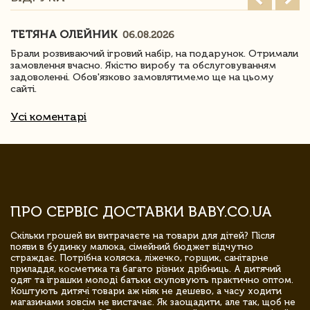
ТЕТЯНА ОЛЕЙНИК
06.08.2026
Брали розвиваючий ігровий набір, на подарунок. Отримали
замовлення вчасно. Якістю виробу та обслуговуванням
задоволенні. Обов'язково замовлятимемо ще на цьому
сайті.
Усі коментарі
ПРО СЕРВІС ДОСТАВКИ BABY.CO.UA
Скільки грошей ви витрачаєте на товари для дітей? Після
появи в будинку малюка, сімейний бюджет відчутно
страждає. Потрібна коляска, ліжечко, горщик, санітарне
приладдя, косметика та багато різних дрібниць. А дитячий
одяг та іграшки молоді батьки скуповують практично оптом.
Коштують дитячі товари аж ніяк не дешево, а часу ходити
магазинами зовсім не вистачає. Як заощадити, але так, щоб не