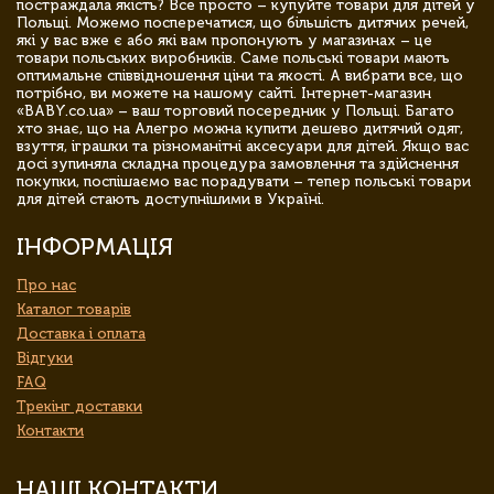
постраждала якість? Все просто – купуйте товари для дітей у
Польщі. Можемо посперечатися, що більшість дитячих речей,
які у вас вже є або які вам пропонують у магазинах – це
товари польських виробників. Саме польські товари мають
оптимальне співвідношення ціни та якості. А вибрати все, що
потрібно, ви можете на нашому сайті. Інтернет-магазин
«BABY.co.ua» – ваш торговий посередник у Польщі. Багато
хто знає, що на Алегро можна купити дешево дитячий одяг,
взуття, іграшки та різноманітні аксесуари для дітей. Якщо вас
досі зупиняла складна процедура замовлення та здійснення
покупки, поспішаємо вас порадувати – тепер польські товари
для дітей стають доступнішими в Україні.
ІНФОРМАЦІЯ
Про нас
Каталог товарів
Доставка і оплата
Відгуки
FAQ
Трекінг доставки
Контакти
НАШІ КОНТАКТИ