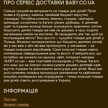
ПРО СЕРВІС ДОСТАВКИ BABY.CO.UA
Скільки грошей ви витрачаєте на товари для дітей? Після
появи в будинку малюка, сімейний бюджет відчутно
страждає. Потрібна коляска, ліжечко, горщик, санітарне
приладдя, косметика та багато різних дрібниць. А дитячий
одяг та іграшки молоді батьки скуповують практично оптом.
Коштують дитячі товари аж ніяк не дешево, а часу ходити
магазинами зовсім не вистачає. Як заощадити, але так, щоб не
постраждала якість? Все просто – купуйте товари для дітей у
Польщі. Можемо посперечатися, що більшість дитячих речей,
які у вас вже є або які вам пропонують у магазинах – це
товари польських виробників. Саме польські товари мають
оптимальне співвідношення ціни та якості. А вибрати все, що
потрібно, ви можете на нашому сайті. Інтернет-магазин
«BABY.co.ua» – ваш торговий посередник у Польщі. Багато
хто знає, що на Алегро можна купити дешево дитячий одяг,
взуття, іграшки та різноманітні аксесуари для дітей. Якщо вас
досі зупиняла складна процедура замовлення та здійснення
покупки, поспішаємо вас порадувати – тепер польські товари
для дітей стають доступнішими в Україні.
ІНФОРМАЦІЯ
Про нас
Каталог товарів