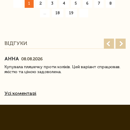
«
1
2
3
4
5
6
7
8
»
...
18
19
ВІДГУКИ
АННА
08.08.2026
Купувала пляшечку проти коліків. Цей варіант спрацював.
якістю та ціною задоволена.
Усі коментарі