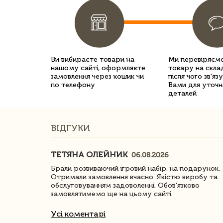
Ви вибираєте товари на
Ми перевіряємо
нашому сайті, оформляєте
товару на склад
замовлення через кошик чи
після чого зв'яз
по телефону
Вами для уточн
деталей
ВІДГУКИ
ТЕТЯНА ОЛЕЙНИК
06.08.2026
ачество
Брали розвиваючий ігровий набір, на подарунок.
Отримали замовлення вчасно. Якістю виробу та
обслуговуванням задоволенні. Обов'язково
замовлятимемо ще на цьому сайті.
Усі коментарі