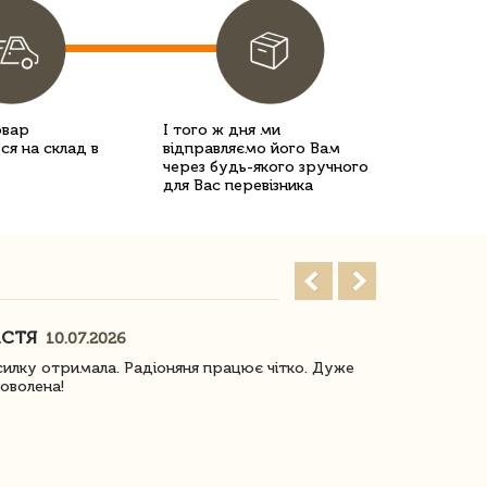
овар
І того ж дня ми
ся на склад в
відправляємо його Вам
через будь-якого зручного
для Вас перевізника
АСТЯ
ПОГОРЕЛО
10.07.2026
илку отримала. Радіоняня працює чітко. Дуже
Отримали віз
оволена!
Доставка з 
завжди була 