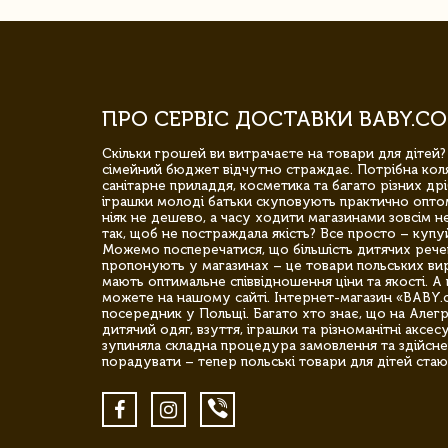
ПРО СЕРВІС ДОСТАВКИ BABY.CO
Скільки грошей ви витрачаєте на товари для дітей?
сімейний бюджет відчутно страждає. Потрібна коля
санітарне приладдя, косметика та багато різних дрі
іграшки молоді батьки скуповують практично опто
ніяк не дешево, а часу ходити магазинами зовсім не
так, щоб не постраждала якість? Все просто – купу
Можемо посперечатися, що більшість дитячих речей,
пропонують у магазинах – це товари польських вир
мають оптимальне співвідношення ціни та якості. А 
можете на нашому сайті. Інтернет-магазин «BABY.
посередник у Польщі. Багато хто знає, що на Але
дитячий одяг, взуття, іграшки та різноманітні аксес
зупиняла складна процедура замовлення та здійсне
порадувати – тепер польські товари для дітей стаю