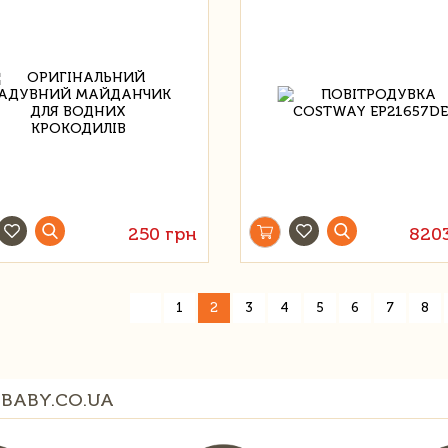
250 грн
820
«
1
2
3
4
5
6
7
8
BABY.CO.UA