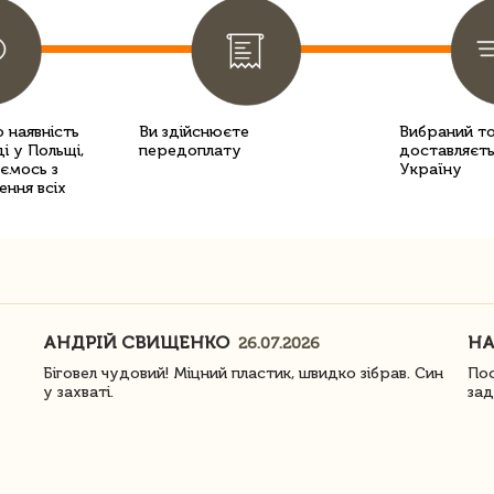
 наявність
Ви здійснюєте
Вибраний т
і у Польщі,
передоплату
доставляєть
уємось з
Україну
ення всіх
АНДРІЙ СВИЩЕНКО
Н
26.07.2026
Біговел чудовий! Міцний пластик, швидко зібрав. Син
Пос
у захваті.
зад