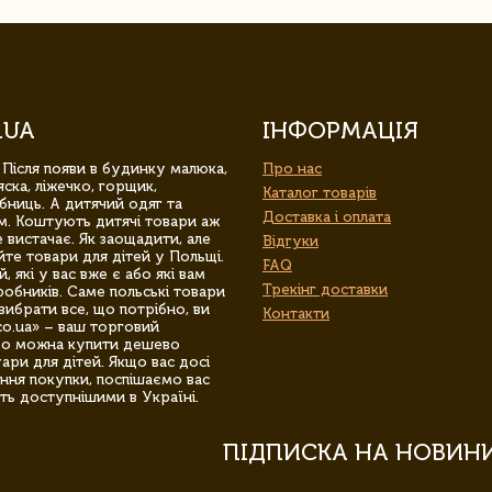
.UA
ІНФОРМАЦІЯ
 Після появи в будинку малюка,
Про нас
ска, ліжечко, горщик,
Каталог товарів
бниць. А дитячий одяг та
Доставка і оплата
м. Коштують дитячі товари аж
 вистачає. Як заощадити, але
Відгуки
йте товари для дітей у Польщі.
FAQ
 які у вас вже є або які вам
Трекінг доставки
обників. Саме польські товари
вибрати все, що потрібно, ви
Контакти
co.ua» – ваш торговий
гро можна купити дешево
уари для дітей. Якщо вас досі
ння покупки, поспішаємо вас
ть доступнішими в Україні.
ПІДПИСКА НА НОВИН