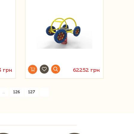
3 грн
62252 грн
»
...
126
127