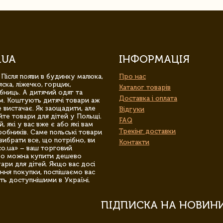
.UA
ІНФОРМАЦІЯ
 Після появи в будинку малюка,
Про нас
ска, ліжечко, горщик,
Каталог товарів
бниць. А дитячий одяг та
Доставка і оплата
м. Коштують дитячі товари аж
 вистачає. Як заощадити, але
Відгуки
йте товари для дітей у Польщі.
FAQ
 які у вас вже є або які вам
Трекінг доставки
обників. Саме польські товари
вибрати все, що потрібно, ви
Контакти
co.ua» – ваш торговий
гро можна купити дешево
уари для дітей. Якщо вас досі
ння покупки, поспішаємо вас
ть доступнішими в Україні.
ПІДПИСКА НА НОВИН