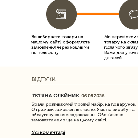
Ви вибираєте товари на
Ми перевіряємо
нашому сайті, оформляєте
товару на склад
замовлення через кошик чи
після чого зв'яз
по телефону
Вами для уточн
деталей
ВІДГУКИ
ТЕТЯНА ОЛЕЙНИК
06.08.2026
ачество
Брали розвиваючий ігровий набір, на подарунок.
Отримали замовлення вчасно. Якістю виробу та
обслуговуванням задоволенні. Обов'язково
замовлятимемо ще на цьому сайті.
Усі коментарі