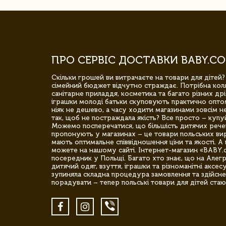
ПРО СЕРВІС ДОСТАВКИ BABY.CO
Скільки грошей ви витрачаєте на товари для дітей?
сімейний бюджет відчутно страждає. Потрібна коля
санітарне приладдя, косметика та багато різних дрі
іграшки молоді батьки скуповують практично опто
ніяк не дешево, а часу ходити магазинами зовсім не
так, щоб не постраждала якість? Все просто – купу
Можемо посперечатися, що більшість дитячих речей,
пропонують у магазинах – це товари польських вир
мають оптимальне співвідношення ціни та якості. А 
можете на нашому сайті. Інтернет-магазин «BABY.
посередник у Польщі. Багато хто знає, що на Але
дитячий одяг, взуття, іграшки та різноманітні аксес
зупиняла складна процедура замовлення та здійсне
порадувати – тепер польські товари для дітей стаю