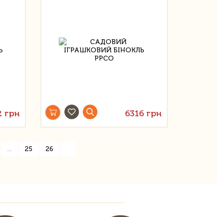
2 грн
6316 грн
»
...
25
26