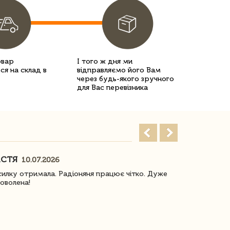
овар
І того ж дня ми
ся на склад в
відправляємо його Вам
через будь-якого зручного
для Вас перевізника
АСТЯ
ПОГОРЕЛО
10.07.2026
илку отримала. Радіоняня працює чітко. Дуже
Отримали віз
оволена!
Доставка з 
завжди була 