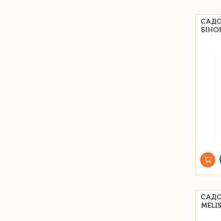
САДО
БІНО
САДО
MELI