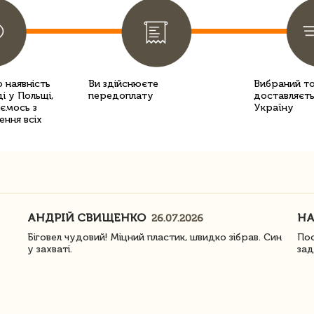
 наявність
Ви здійснюєте
Вибраний т
і у Польщі,
передоплату
доставляєть
уємось з
Україну
ення всіх
АНДРІЙ СВИЩЕНКО
Н
26.07.2026
Біговел чудовий! Міцний пластик, швидко зібрав. Син
Пос
у захваті.
зад