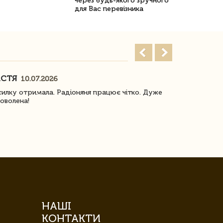
через будь-якого зручного
для Вас перевізника
АСТЯ
ПОГОРЕЛО
10.07.2026
илку отримала. Радіоняня працює чітко. Дуже
Отримали віз
оволена!
Доставка з 
завжди була 
НАШІ
КОНТАКТИ