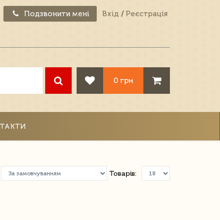
Подзвонити мені
Вхід
/
Реєстрація
0 грн
ТАКТИ
Товарів: