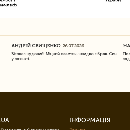
уємось з
Україну
ення всіх
АНДРІЙ СВИЩЕНКО
Н
26.07.2026
Біговел чудовий! Міцний пластик, швидко зібрав. Син
Пос
у захваті.
зад
.UA
ІНФОРМАЦІЯ