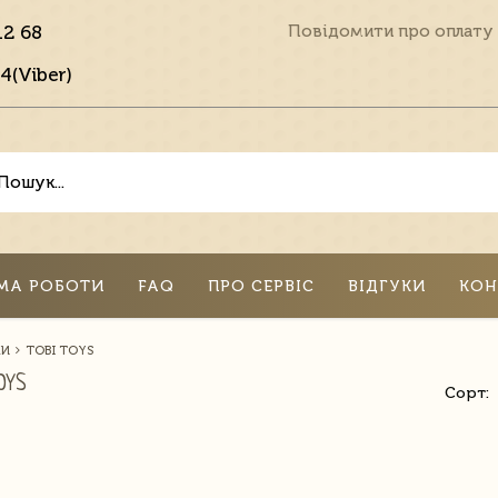
12 68
Повідомити про оплату
4(Viber)
МА РОБОТИ
FAQ
ПРО СЕРВІС
ВІДГУКИ
КОН
КИ
TOBI TOYS
OYS
Сорт: