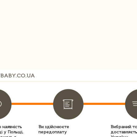
BABY.CO.UA
 наявність
Ви здійснюєте
Вибраний т
і у Польщі,
передоплату
доставляєть