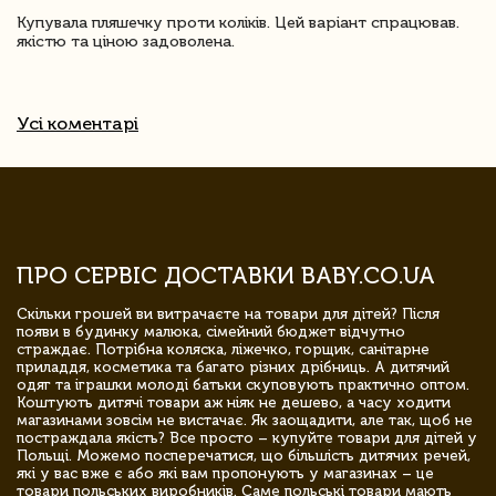
Купувала пляшечку проти коліків. Цей варіант спрацював.
якістю та ціною задоволена.
Усі коментарі
ПРО СЕРВІС ДОСТАВКИ BABY.CO.UA
Скільки грошей ви витрачаєте на товари для дітей? Після
появи в будинку малюка, сімейний бюджет відчутно
страждає. Потрібна коляска, ліжечко, горщик, санітарне
приладдя, косметика та багато різних дрібниць. А дитячий
одяг та іграшки молоді батьки скуповують практично оптом.
Коштують дитячі товари аж ніяк не дешево, а часу ходити
магазинами зовсім не вистачає. Як заощадити, але так, щоб не
постраждала якість? Все просто – купуйте товари для дітей у
Польщі. Можемо посперечатися, що більшість дитячих речей,
які у вас вже є або які вам пропонують у магазинах – це
товари польських виробників. Саме польські товари мають