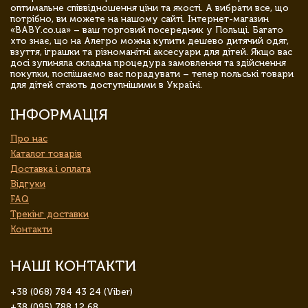
оптимальне співвідношення ціни та якості. А вибрати все, що
потрібно, ви можете на нашому сайті. Інтернет-магазин
«BABY.co.ua» – ваш торговий посередник у Польщі. Багато
хто знає, що на Алегро можна купити дешево дитячий одяг,
взуття, іграшки та різноманітні аксесуари для дітей. Якщо вас
досі зупиняла складна процедура замовлення та здійснення
покупки, поспішаємо вас порадувати – тепер польські товари
для дітей стають доступнішими в Україні.
ІНФОРМАЦІЯ
Про нас
Каталог товарів
Доставка і оплата
Відгуки
FAQ
Трекінг доставки
Контакти
НАШІ КОНТАКТИ
+38 (068) 784 43 24 (Viber)
+38 (095) 788 12 68