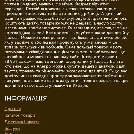
появи в будинку малюка, сімейний бюджет відчутно
страждає. Потрібна коляска, ліжечко, горщик, санітарне
приладдя, косметика та багато різних дрібниць. А дитячий
одяг та іграшки молоді батьки скуповують практично оптом.
Коштують дитячі товари аж ніяк не дешево, а часу ходити
магазинами зовсім не вистачає. Як заощадити, але так, щоб не
постраждала якість? Все просто – купуйте товари для дітей у
Польщі. Можемо посперечатися, що більшість дитячих речей,
які у вас вже є або які вам пропонують у магазинах – це
товари польських виробників. Саме польські товари мають
оптимальне співвідношення ціни та якості. А вибрати все, що
потрібно, ви можете на нашому сайті. Інтернет-магазин
«BABY.co.ua» – ваш торговий посередник у Польщі. Багато
хто знає, що на Алегро можна купити дешево дитячий одяг,
взуття, іграшки та різноманітні аксесуари для дітей. Якщо вас
досі зупиняла складна процедура замовлення та здійснення
покупки, поспішаємо вас порадувати – тепер польські товари
для дітей стають доступнішими в Україні.
ІНФОРМАЦІЯ
Про нас
Каталог товарів
Доставка і оплата
Відгуки