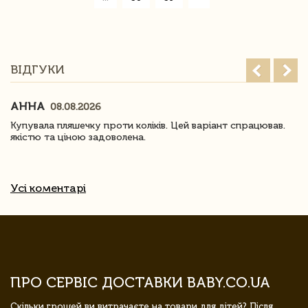
ВІДГУКИ
АННА
08.08.2026
Купувала пляшечку проти коліків. Цей варіант спрацював.
якістю та ціною задоволена.
Усі коментарі
ПРО СЕРВІС ДОСТАВКИ BABY.CO.UA
Скільки грошей ви витрачаєте на товари для дітей? Після