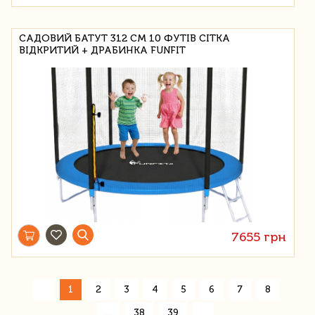
САДОВИЙ БАТУТ 312 СМ 10 ФУТІВ СІТКА
ВІДКРИТИЙ + ДРАБИНКА FUNFIT
7655 грн
«
1
2
3
4
5
6
7
8
»
...
38
39