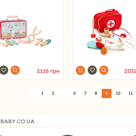
2116 грн
203
«
1
2
...
6
7
8
9
10
11
BABY.CO.UA