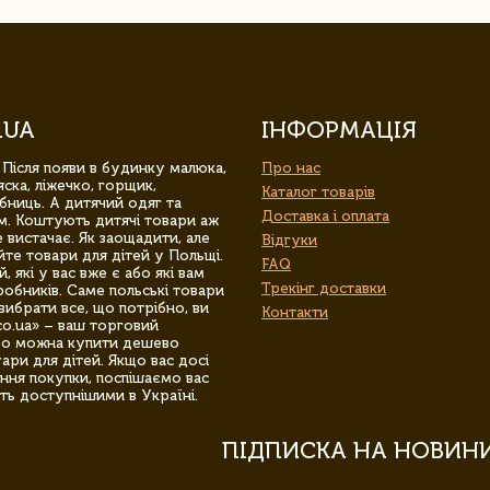
.UA
ІНФОРМАЦІЯ
 Після появи в будинку малюка,
Про нас
ска, ліжечко, горщик,
Каталог товарів
бниць. А дитячий одяг та
Доставка і оплата
м. Коштують дитячі товари аж
 вистачає. Як заощадити, але
Відгуки
йте товари для дітей у Польщі.
FAQ
 які у вас вже є або які вам
Трекінг доставки
обників. Саме польські товари
вибрати все, що потрібно, ви
Контакти
co.ua» – ваш торговий
гро можна купити дешево
уари для дітей. Якщо вас досі
ння покупки, поспішаємо вас
ть доступнішими в Україні.
ПІДПИСКА НА НОВИН