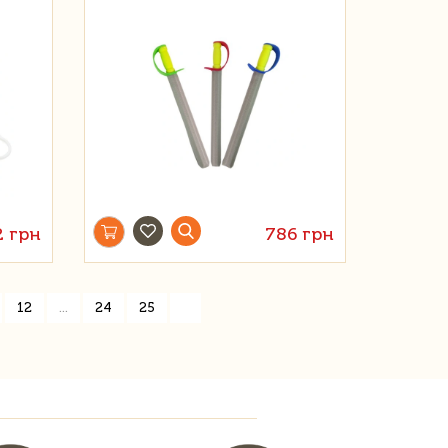
2 грн
786 грн
»
12
...
24
25