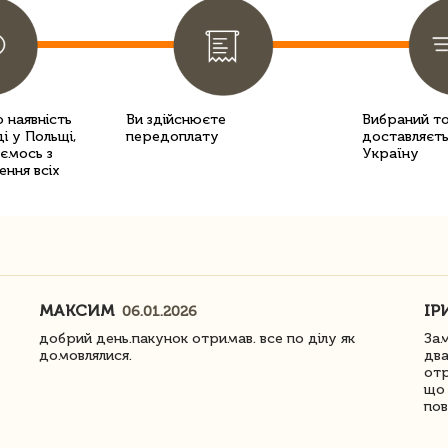
 наявність
Ви здійснюєте
Вибраний т
і у Польщі,
передоплату
доставляєть
уємось з
Україну
ення всіх
МАКСИМ
ІР
06.01.2026
добрий день.пакунок отримав. все по ділу як
Зам
домовлялися.
два
отр
що 
пов