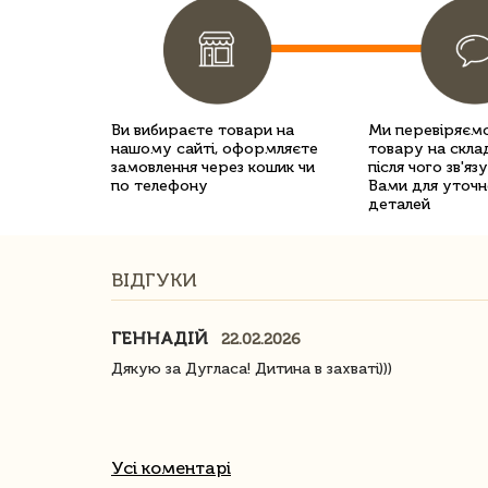
Ви вибираєте товари на
Ми перевіряємо
нашому сайті, оформляєте
товару на склад
замовлення через кошик чи
після чого зв'яз
по телефону
Вами для уточн
деталей
ВІДГУКИ
ГЕННАДІЙ
22.02.2026
ачество
Дякую за Дугласа! Дитина в захваті)))
Усі коментарі