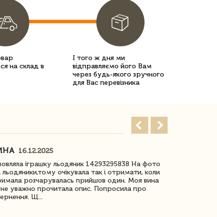
овар
І того ж дня ми
ся на склад в
відправляємо його Вам
через будь-якого зручного
для Вас перевізника
ИНА
ІРИНА БІ
16.12.2025
овляла іграшку льодяник 14293295838 На фото
Дякую за до
 льодяники,тому очікувала так і отримати, коли
незрячоі дів
имала розчарувалась прийшов один. Моя вина
Дуже задово
не уважно прочитала опис. Попросила про
ернення. Щ...