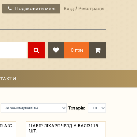
Подзвонити мені
Вхід
/
Реєстрація
0 грн
ТАКТИ
Товарів:
R AIG
НАБІР ЛІКАРЯ ЧРЛД У ВАЛІЗІ 19
ШТ.