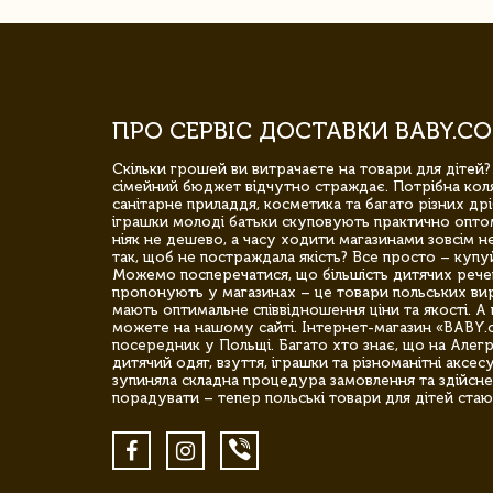
ПРО СЕРВІС ДОСТАВКИ BABY.CO
Скільки грошей ви витрачаєте на товари для дітей?
сімейний бюджет відчутно страждає. Потрібна коля
санітарне приладдя, косметика та багато різних дрі
іграшки молоді батьки скуповують практично опто
ніяк не дешево, а часу ходити магазинами зовсім не
так, щоб не постраждала якість? Все просто – купу
Можемо посперечатися, що більшість дитячих речей,
пропонують у магазинах – це товари польських вир
мають оптимальне співвідношення ціни та якості. А 
можете на нашому сайті. Інтернет-магазин «BABY.
посередник у Польщі. Багато хто знає, що на Але
дитячий одяг, взуття, іграшки та різноманітні аксес
зупиняла складна процедура замовлення та здійсне
порадувати – тепер польські товари для дітей стаю