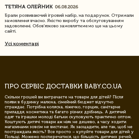
ТЕТЯНА ОЛЕЙНИК
06.08.2026
Брали розвиваючий ігровий набір, на подарунок. Отримали
замовлення вчасно. Якістю виробу та обслуговуванням
задоволенні. Обов'язково замовлятимемо ще на цьому
сайті.
Усі коментарі
ПРО СЕРВІС ДОСТАВКИ BABY.CO.UA
Скільки грошей ви витрачаєте на товари для дітей? Після
появи в будинку малюка, сімейний бюджет відчутно
страждає. Потрібна коляска, ліжечко, горщик, санітарне
приладдя, косметика та багато різних дрібниць. А дитячий
одяг та іграшки молоді батьки скуповують практично оптом.
Коштують дитячі товари аж ніяк не дешево, а часу ходити
магазинами зовсім не вистачає. Як заощадити, але так, щоб не
постраждала якість? Все просто – купуйте товари для дітей у
Польщі. Можемо посперечатися, що більшість дитячих речей,