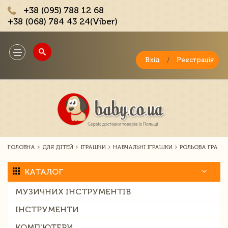
+38 (095) 788 12 68
+38 (068) 784 43 24(Viber)
;
Toggle
navigation
Вхід
/
Реєстрація
ГОЛОВНА
ДЛЯ ДІТЕЙ
ІГРАШКИ
НАВЧАЛЬНІ ІГРАШКИ
РОЛЬОВА ГРА
КАТАЛОГ
МУЗИЧНИХ ІНСТРУМЕНТІВ
ІНСТРУМЕНТИ
КОМП'ЮТЕРИ