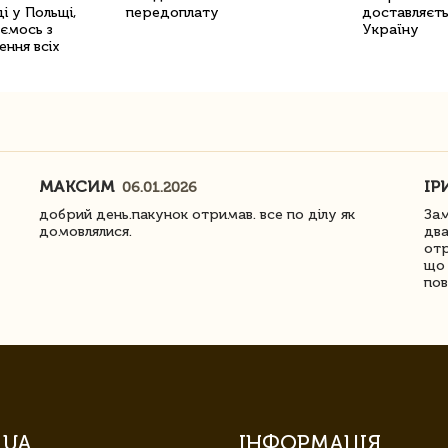
і у Польщі,
передоплату
доставляєть
уємось з
Україну
ення всіх
МАКСИМ
ІР
06.01.2026
добрий день.пакунок отримав. все по ділу як
Зам
домовлялися.
два
отр
що 
пов
.UA
ІНФОРМАЦІЯ