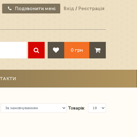
Подзвонити мені
Вхід
/
Реєстрація
0 грн
ТАКТИ
Товарів: