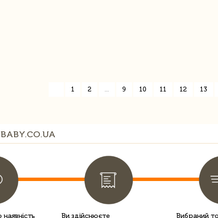
«
1
2
...
9
10
11
12
13
BABY.CO.UA
 наявність
Ви здійснюєте
Вибраний т