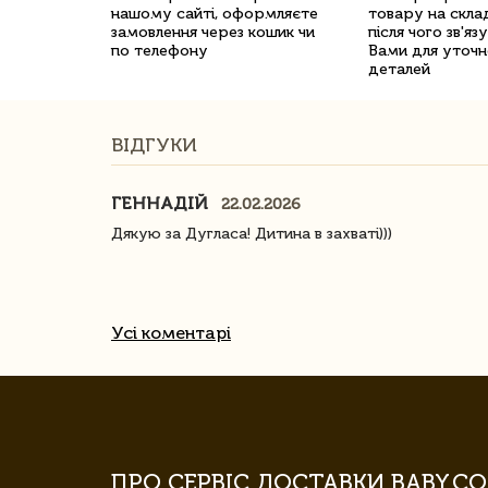
нашому сайті, оформляєте
товару на склад
замовлення через кошик чи
після чого зв'яз
по телефону
Вами для уточн
деталей
ВІДГУКИ
ГЕННАДІЙ
22.02.2026
ачество
Дякую за Дугласа! Дитина в захваті)))
Усі коментарі
ПРО СЕРВІС ДОСТАВКИ BABY.CO