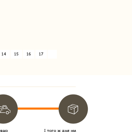
14
15
16
17
»
овар
І того ж дня ми