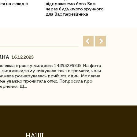
ся на склад в
відправляємо його Вам
через будь-якого зручного
для Вас перевізника
ИНА
ІРИНА БІ
16.12.2025
овляла іграшку льодяник 14293295838 На фото
Дякую за до
 льодяники,тому очікувала так і отримати, коли
незрячоі дів
имала розчарувалась прийшов один. Моя вина
Дуже задово
не уважно прочитала опис. Попросила про
ернення. Щ...
НАШІ