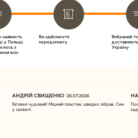
 наявність
Ви здійснюєте
Вибраний т
і у Польщі,
передоплату
доставляєть
уємось з
Україну
ення всіх
АНДРІЙ СВИЩЕНКО
Н
26.07.2026
Біговел чудовий! Міцний пластик, швидко зібрав. Син
Пос
у захваті.
зад