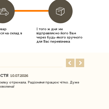
овар
І того ж дня ми
ся на склад в
відправляємо його Вам
через будь-якого зручного
для Вас перевізника
АСТЯ
ПОГОРЕЛО
10.07.2026
илку отримала. Радіоняня працює чітко. Дуже
Отримали віз
оволена!
Доставка з 
завжди була 