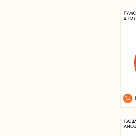
ГУМО
B.TO
ПАЛЬ
AHOJ