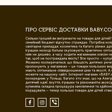
ПРО СЕРВІС ДОСТАВКИ BABY.CO
Скільки грошей ви витрачаєте на товари для дітей?
сімейний бюджет відчутно страждає. Потрібна коля
санітарне приладдя, косметика та багато різних дрі
іграшки молоді батьки скуповують практично опто
ніяк не дешево, а часу ходити магазинами зовсім не
так, щоб не постраждала якість? Все просто – купу
Можемо посперечатися, що більшість дитячих речей,
пропонують у магазинах – це товари польських вир
мають оптимальне співвідношення ціни та якості. А 
можете на нашому сайті. Інтернет-магазин «BABY.
посередник у Польщі. Багато хто знає, що на Але
дитячий одяг, взуття, іграшки та різноманітні аксес
зупиняла складна процедура замовлення та здійсне
порадувати – тепер польські товари для дітей стаю