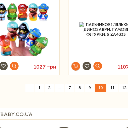
1027 грн
110
«
1
2
...
7
8
9
10
11
12
BABY.CO.UA