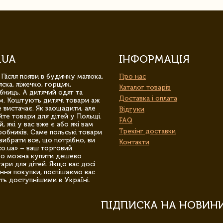
.UA
ІНФОРМАЦІЯ
 Після появи в будинку малюка,
Про нас
ска, ліжечко, горщик,
Каталог товарів
бниць. А дитячий одяг та
Доставка і оплата
м. Коштують дитячі товари аж
 вистачає. Як заощадити, але
Відгуки
йте товари для дітей у Польщі.
FAQ
 які у вас вже є або які вам
Трекінг доставки
обників. Саме польські товари
вибрати все, що потрібно, ви
Контакти
co.ua» – ваш торговий
гро можна купити дешево
уари для дітей. Якщо вас досі
ння покупки, поспішаємо вас
ть доступнішими в Україні.
ПІДПИСКА НА НОВИН