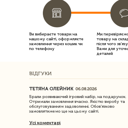
Ви вибираєте товари на
Ми перевіряємо
нашому сайті, оформляєте
товару на склад
замовлення через кошик чи
після чого зв'яз
по телефону
Вами для уточн
деталей
ВІДГУКИ
ТЕТЯНА ОЛЕЙНИК
06.08.2026
ачество
Брали розвиваючий ігровий набір, на подарунок.
Отримали замовлення вчасно. Якістю виробу та
обслуговуванням задоволенні. Обов'язково
замовлятимемо ще на цьому сайті.
Усі коментарі