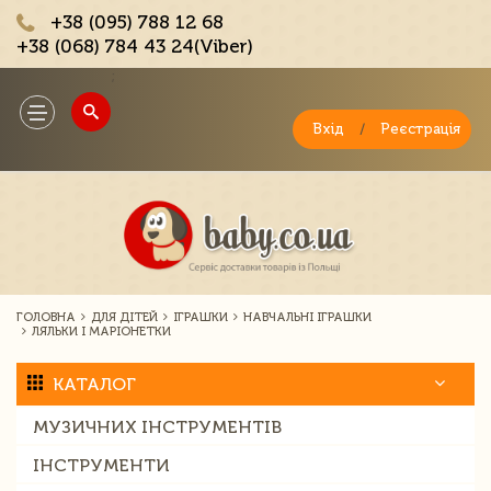
+38 (095) 788 12 68
+38 (068) 784 43 24(Viber)
;
Toggle
navigation
Вхід
/
Реєстрація
ГОЛОВНА
ДЛЯ ДІТЕЙ
ІГРАШКИ
НАВЧАЛЬНІ ІГРАШКИ
ЛЯЛЬКИ І МАРІОНЕТКИ
КАТАЛОГ
МУЗИЧНИХ ІНСТРУМЕНТІВ
ІНСТРУМЕНТИ