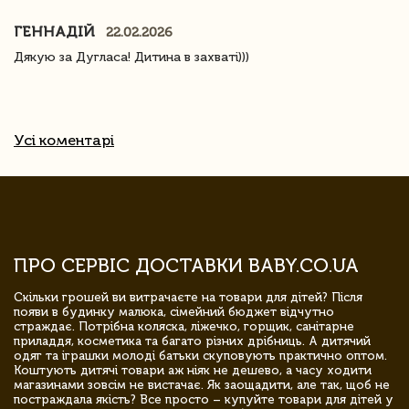
ГЕННАДІЙ
22.02.2026
Дякую за Дугласа! Дитина в захваті)))
Усі коментарі
ПРО СЕРВІС ДОСТАВКИ BABY.CO.UA
Скільки грошей ви витрачаєте на товари для дітей? Після
появи в будинку малюка, сімейний бюджет відчутно
страждає. Потрібна коляска, ліжечко, горщик, санітарне
приладдя, косметика та багато різних дрібниць. А дитячий
одяг та іграшки молоді батьки скуповують практично оптом.
Коштують дитячі товари аж ніяк не дешево, а часу ходити
магазинами зовсім не вистачає. Як заощадити, але так, щоб не
постраждала якість? Все просто – купуйте товари для дітей у