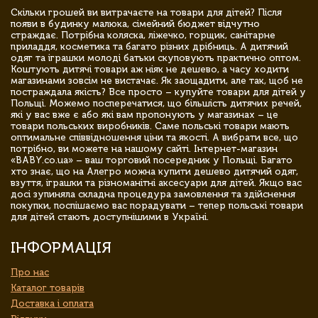
Скільки грошей ви витрачаєте на товари для дітей? Після
появи в будинку малюка, сімейний бюджет відчутно
страждає. Потрібна коляска, ліжечко, горщик, санітарне
приладдя, косметика та багато різних дрібниць. А дитячий
одяг та іграшки молоді батьки скуповують практично оптом.
Коштують дитячі товари аж ніяк не дешево, а часу ходити
магазинами зовсім не вистачає. Як заощадити, але так, щоб не
постраждала якість? Все просто – купуйте товари для дітей у
Польщі. Можемо посперечатися, що більшість дитячих речей,
які у вас вже є або які вам пропонують у магазинах – це
товари польських виробників. Саме польські товари мають
оптимальне співвідношення ціни та якості. А вибрати все, що
потрібно, ви можете на нашому сайті. Інтернет-магазин
«BABY.co.ua» – ваш торговий посередник у Польщі. Багато
хто знає, що на Алегро можна купити дешево дитячий одяг,
взуття, іграшки та різноманітні аксесуари для дітей. Якщо вас
досі зупиняла складна процедура замовлення та здійснення
покупки, поспішаємо вас порадувати – тепер польські товари
для дітей стають доступнішими в Україні.
ІНФОРМАЦІЯ
Про нас
Каталог товарів
Доставка і оплата