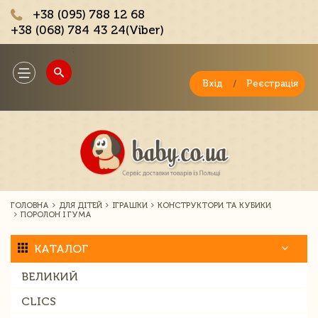
+38 (095) 788 12 68
+38 (068) 784 43 24(Viber)
;
Toggle
navigation
Вхід
/
Реєстрація
ГОЛОВНА
ДЛЯ ДІТЕЙ
ІГРАШКИ
КОНСТРУКТОРИ ТА КУБИКИ
ПОРОЛОН І ГУМА
КАТАЛОГ
ВЕЛИКИЙ
CLICS