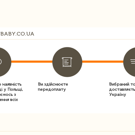
BABY.CO.UA
 наявність
Ви здійснюєте
Вибраний т
і у Польщі,
передоплату
доставляєть
уємось з
Україну
ення всіх