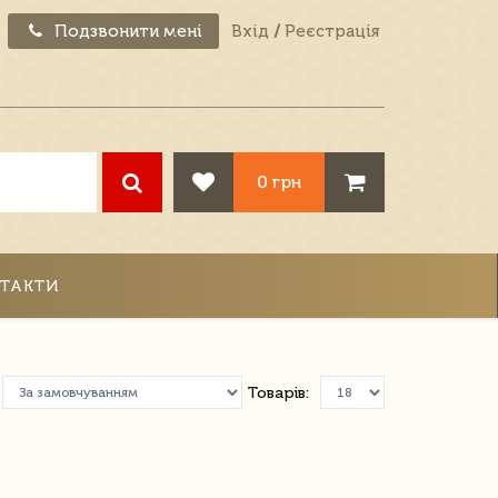
Подзвонити мені
Вхід
/
Реєстрація
0 грн
ТАКТИ
Товарів: