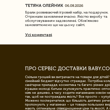
ТЕТЯНА ОЛЕЙНИК
06.08.2026
ачество
Брали розвиваючий ігровий набір, на подарунок.
Отримали замовлення вчасно. Якістю виробу та
обслуговуванням задоволенні. Обов'язково
замовлятимемо ще на цьому сайті.
Усі коментарі
ПРО СЕРВІС ДОСТАВКИ BABY.CO
Скільки грошей ви витрачаєте на товари для дітей?
сімейний бюджет відчутно страждає. Потрібна коля
санітарне приладдя, косметика та багато різних дрі
іграшки молоді батьки скуповують практично опто
ніяк не дешево, а часу ходити магазинами зовсім не
так, щоб не постраждала якість? Все просто – купу
Можемо посперечатися, що більшість дитячих речей,
пропонують у магазинах – це товари польських вир
мають оптимальне співвідношення ціни та якості. А 