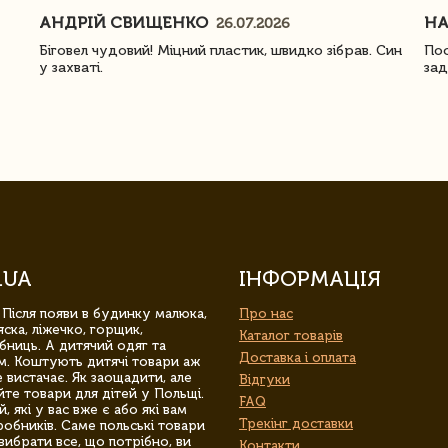
АНДРІЙ СВИЩЕНКО
Н
26.07.2026
Біговел чудовий! Міцний пластик, швидко зібрав. Син
Пос
у захваті.
зад
.UA
ІНФОРМАЦІЯ
 Після появи в будинку малюка,
Про нас
ска, ліжечко, горщик,
Каталог товарів
бниць. А дитячий одяг та
Доставка і оплата
м. Коштують дитячі товари аж
 вистачає. Як заощадити, але
Відгуки
йте товари для дітей у Польщі.
FAQ
 які у вас вже є або які вам
Трекінг доставки
обників. Саме польські товари
вибрати все, що потрібно, ви
Контакти