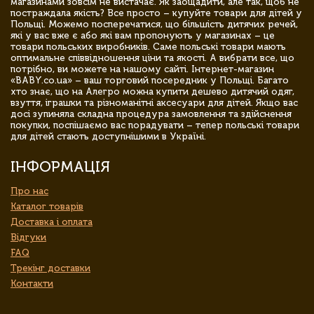
магазинами зовсім не вистачає. Як заощадити, але так, щоб не
постраждала якість? Все просто – купуйте товари для дітей у
Польщі. Можемо посперечатися, що більшість дитячих речей,
які у вас вже є або які вам пропонують у магазинах – це
товари польських виробників. Саме польські товари мають
оптимальне співвідношення ціни та якості. А вибрати все, що
потрібно, ви можете на нашому сайті. Інтернет-магазин
«BABY.co.ua» – ваш торговий посередник у Польщі. Багато
хто знає, що на Алегро можна купити дешево дитячий одяг,
взуття, іграшки та різноманітні аксесуари для дітей. Якщо вас
досі зупиняла складна процедура замовлення та здійснення
покупки, поспішаємо вас порадувати – тепер польські товари
для дітей стають доступнішими в Україні.
ІНФОРМАЦІЯ
Про нас
Каталог товарів
Доставка і оплата
Відгуки
FAQ
Трекінг доставки
Контакти