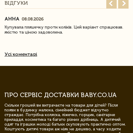
ВІДГУКИ
АННА
08.08.2026
Купувала пляшечку проти коліків. Цей варіант спрацював.
якістю та ціною задоволена.
Усі коментарі
ПРО СЕРВІС ДОСТАВКИ BABY.CO.UA
Скільки грошей ви витрачаєте на товари для дітей? Після
появи в будинку малюка, сімейний бюджет відчутно
страждає. Потрібна коляска, ліжечко, горщик, санітарне
приладдя, косметика та багато різних дрібниць. А дитячий
одяг та іграшки молоді батьки скуповують практично оптом.
Коштують дитячі товари аж ніяк не дешево, а часу ходити