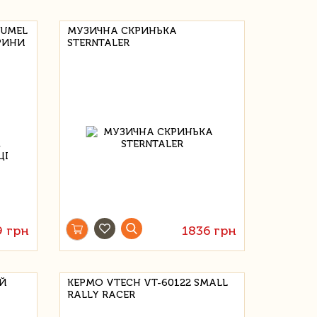
DUMEL
МУЗИЧНА СКРИНЬКА
РИНИ
STERNTALER
9 грн
1836 грн
Й
КЕРМО VTECH VT-60122 SMALL
А
RALLY RACER