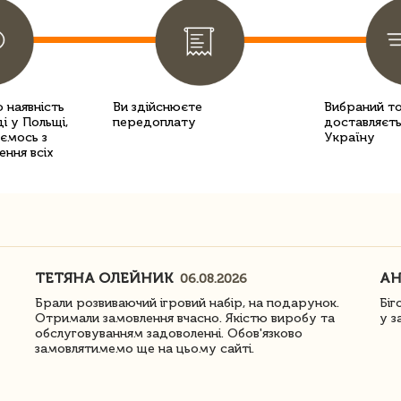
 наявність
Ви здійснюєте
Вибраний т
і у Польщі,
передоплату
доставляєть
уємось з
Україну
ення всіх
ТЕТЯНА ОЛЕЙНИК
АН
06.08.2026
Брали розвиваючий ігровий набір, на подарунок.
Біг
Отримали замовлення вчасно. Якістю виробу та
у з
обслуговуванням задоволенні. Обов'язково
замовлятимемо ще на цьому сайті.