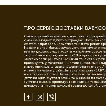
ПРО СЕРВІС ДОСТАВКИ BABY.CO
Скільки грошей ви витрачаєте на товари для дітей?
сімейний бюджет відчутно страждає. Потрібна коля
санітарне приладдя, косметика та багато різних дрі
іграшки молоді батьки скуповують практично опто
ніяк не дешево, а часу ходити магазинами зовсім не
так, щоб не постраждала якість? Все просто – купу
Можемо посперечатися, що більшість дитячих речей,
пропонують у магазинах – це товари польських вир
мають оптимальне співвідношення ціни та якості. А 
можете на нашому сайті. Інтернет-магазин «BABY.
посередник у Польщі. Багато хто знає, що на Але
дитячий одяг, взуття, іграшки та різноманітні аксес
зупиняла складна процедура замовлення та здійсне
порадувати – тепер польські товари для дітей стаю