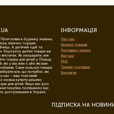
.UA
ІНФОРМАЦІЯ
 Після появи в будинку малюка,
Про нас
ска, ліжечко, горщик,
Каталог товарів
бниць. А дитячий одяг та
Доставка і оплата
м. Коштують дитячі товари аж
 вистачає. Як заощадити, але
Відгуки
йте товари для дітей у Польщі.
FAQ
 які у вас вже є або які вам
Трекінг доставки
обників. Саме польські товари
вибрати все, що потрібно, ви
Контакти
co.ua» – ваш торговий
гро можна купити дешево
уари для дітей. Якщо вас досі
ння покупки, поспішаємо вас
ть доступнішими в Україні.
ПІДПИСКА НА НОВИН