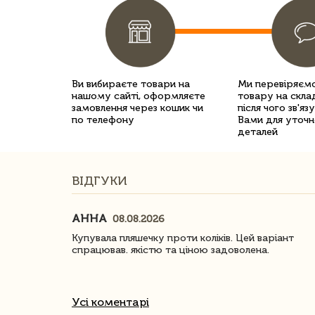
Ви вибираєте товари на
Ми перевіряємо
нашому сайті, оформляєте
товару на склад
замовлення через кошик чи
після чого зв'яз
по телефону
Вами для уточн
деталей
ВІДГУКИ
АННА
08.08.2026
ачество
Купувала пляшечку проти коліків. Цей варіант
спрацював. якістю та ціною задоволена.
Усі коментарі