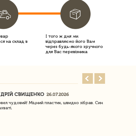
овар
І того ж дня ми
ся на склад в
відправляємо його Вам
через будь-якого зручного
для Вас перевізника
ДРІЙ СВИЩЕНКО
НАСТЯ
26.07.2026
18
овел чудовий! Міцний пластик, швидко зібрав. Син
Посилку отр
ахваті.
задоволена!