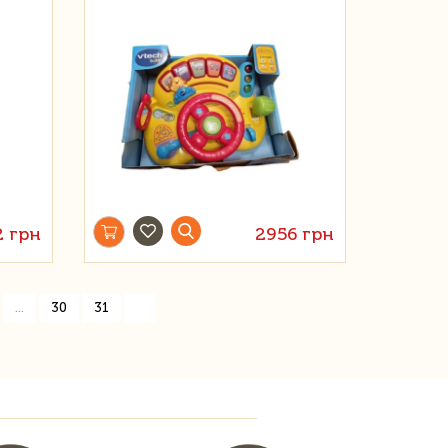
2 грн
2956 грн
»
...
30
31