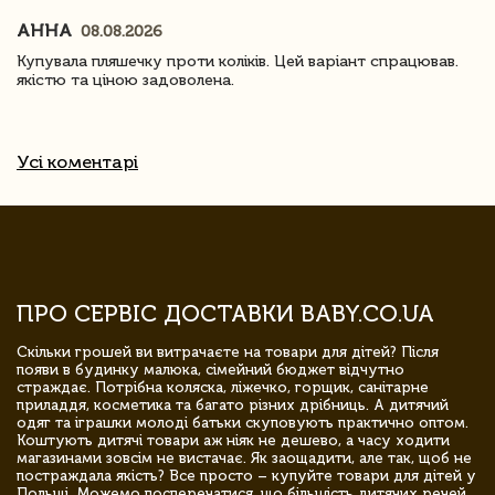
АННА
08.08.2026
Купувала пляшечку проти коліків. Цей варіант спрацював.
якістю та ціною задоволена.
Усі коментарі
ПРО СЕРВІС ДОСТАВКИ BABY.CO.UA
Скільки грошей ви витрачаєте на товари для дітей? Після
появи в будинку малюка, сімейний бюджет відчутно
страждає. Потрібна коляска, ліжечко, горщик, санітарне
приладдя, косметика та багато різних дрібниць. А дитячий
одяг та іграшки молоді батьки скуповують практично оптом.
Коштують дитячі товари аж ніяк не дешево, а часу ходити
магазинами зовсім не вистачає. Як заощадити, але так, щоб не
постраждала якість? Все просто – купуйте товари для дітей у
Польщі. Можемо посперечатися, що більшість дитячих речей,