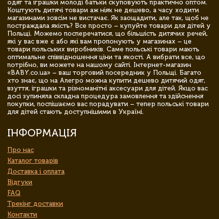
одяг та іграшки молоді батьки скуповують практично оптом.
Коштують дитячі товари аж ніяк не дешево, а часу ходити
магазинами зовсім не вистачає. Як заощадити, але так, щоб не
постраждала якість? Все просто – купуйте товари для дітей у
Польщі. Можемо посперечатися, що більшість дитячих речей,
які у вас вже є або які вам пропонують у магазинах – це
товари польських виробників. Саме польські товари мають
оптимальне співвідношення ціни та якості. А вибрати все, що
потрібно, ви можете на нашому сайті. Інтернет-магазин
«BABY.co.ua» – ваш торговий посередник у Польщі. Багато
хто знає, що на Алегро можна купити дешево дитячий одяг,
взуття, іграшки та різноманітні аксесуари для дітей. Якщо вас
досі зупиняла складна процедура замовлення та здійснення
покупки, поспішаємо вас порадувати – тепер польські товари
для дітей стають доступнішими в Україні.
ІНФОРМАЦІЯ
Про нас
Каталог товарів
Доставка і оплата
Відгуки
FAQ
Трекінг доставки
Контакти