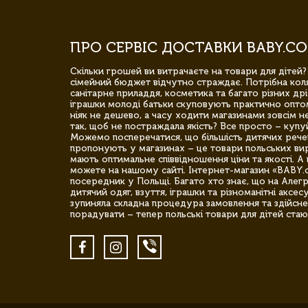
ПРО СЕРВІС ДОСТАВКИ BABY.CO
Скільки грошей ви витрачаєте на товари для дітей?
сімейний бюджет відчутно страждає. Потрібна коля
санітарне приладдя, косметика та багато різних дрі
іграшки молоді батьки скуповують практично опто
ніяк не дешево, а часу ходити магазинами зовсім не
так, щоб не постраждала якість? Все просто – купу
Можемо посперечатися, що більшість дитячих речей,
пропонують у магазинах – це товари польських вир
мають оптимальне співвідношення ціни та якості. А 
можете на нашому сайті. Інтернет-магазин «BABY.
посередник у Польщі. Багато хто знає, що на Але
дитячий одяг, взуття, іграшки та різноманітні аксес
зупиняла складна процедура замовлення та здійсне
порадувати – тепер польські товари для дітей стаю