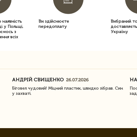
 наявність
Ви здійснюєте
Вибраний т
і у Польщі,
передоплату
доставляєть
уємось з
Україну
ення всіх
АНДРІЙ СВИЩЕНКО
Н
26.07.2026
Біговел чудовий! Міцний пластик, швидко зібрав. Син
Пос
у захваті.
зад