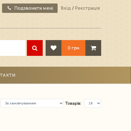
Подзвонити мені
Вхід
/
Реєстрація
0 грн
ТАКТИ
Товарів: