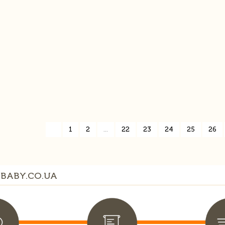
«
1
2
...
22
23
24
25
26
BABY.CO.UA