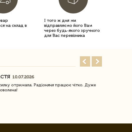
овар
І того ж дня ми
ся на склад в
відправляємо його Вам
через будь-якого зручного
для Вас перевізника
АСТЯ
ПОГОРЕЛО
10.07.2026
илку отримала. Радіоняня працює чітко. Дуже
Отримали віз
оволена!
Доставка з 
завжди була 