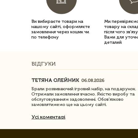
Ви вибираєте товари на
Ми перевіряємо
нашому сайті, оформляєте
товару на склад
замовлення через кошик чи
після чого зв'яз
по телефону
Вами для уточн
деталей
ВІДГУКИ
ТЕТЯНА ОЛЕЙНИК
06.08.2026
ачество
Брали розвиваючий ігровий набір, на подарунок.
Отримали замовлення вчасно. Якістю виробу та
обслуговуванням задоволенні. Обов'язково
замовлятимемо ще на цьому сайті.
Усі коментарі