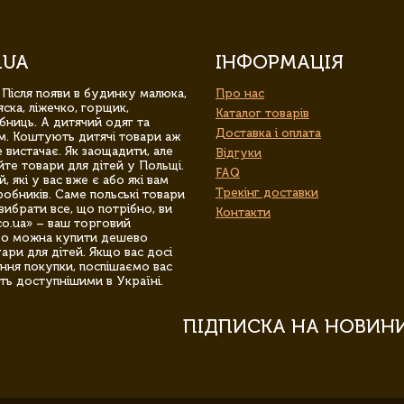
.UA
ІНФОРМАЦІЯ
 Після появи в будинку малюка,
Про нас
ска, ліжечко, горщик,
Каталог товарів
бниць. А дитячий одяг та
Доставка і оплата
м. Коштують дитячі товари аж
 вистачає. Як заощадити, але
Відгуки
йте товари для дітей у Польщі.
FAQ
 які у вас вже є або які вам
Трекінг доставки
обників. Саме польські товари
вибрати все, що потрібно, ви
Контакти
co.ua» – ваш торговий
гро можна купити дешево
уари для дітей. Якщо вас досі
ння покупки, поспішаємо вас
ть доступнішими в Україні.
ПІДПИСКА НА НОВИН