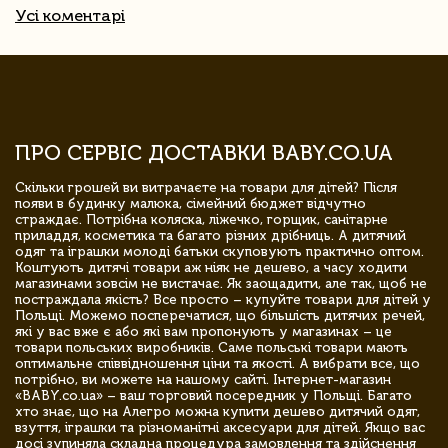
Усі коментарі
ПРО СЕРВІС ДОСТАВКИ BABY.CO.UA
Скільки грошей ви витрачаєте на товари для дітей? Після
появи в будинку малюка, сімейний бюджет відчутно
страждає. Потрібна коляска, ліжечко, горщик, санітарне
приладдя, косметика та багато різних дрібниць. А дитячий
одяг та іграшки молоді батьки скуповують практично оптом.
Коштують дитячі товари аж ніяк не дешево, а часу ходити
магазинами зовсім не вистачає. Як заощадити, але так, щоб не
постраждала якість? Все просто – купуйте товари для дітей у
Польщі. Можемо посперечатися, що більшість дитячих речей,
які у вас вже є або які вам пропонують у магазинах – це
товари польських виробників. Саме польські товари мають
оптимальне співвідношення ціни та якості. А вибрати все, що
потрібно, ви можете на нашому сайті. Інтернет-магазин
«BABY.co.ua» – ваш торговий посередник у Польщі. Багато
хто знає, що на Алегро можна купити дешево дитячий одяг,
взуття, іграшки та різноманітні аксесуари для дітей. Якщо вас
досі зупиняла складна процедура замовлення та здійснення