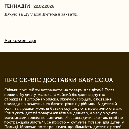
ГЕННАДІЙ
22.02.2026
Дякую за Дугласа! Дитина в захваті)))
Усі коментарі
ПРО СЕРВІС ДОСТАВКИ BABY.CO.UA
Скільки грошей ви витрачаєте на товари для дітей? Після
появи в будинку малюка, сімейний бюджет відчутно
страждає. Потрібна коляска, ліжечко, горщик, санітарне
приладдя, косметика та багато різних дрібниць. А дитячий
одяг та іграшки молоді батьки скуповують практично оптом.
Коштують дитячі товари аж ніяк не дешево, а часу ходити
магазинами зовсім не вистачає. Як заощадити, але так, щоб не
постраждала якість? Все просто – купуйте товари для дітей у
Польщі. Можемо посперечатися, що більшість дитячих речей,