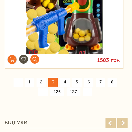
1583 грн
«
1
2
3
4
5
6
7
8
»
...
126
127
ВІДГУКИ