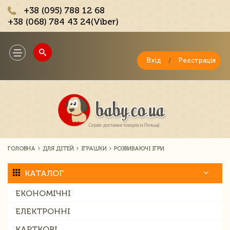
+38 (095) 788 12 68
+38 (068) 784 43 24(Viber)
;
Toggle
navigation
Вхід
/
Реєстрація
ГОЛОВНА
ДЛЯ ДІТЕЙ
ІГРАШКИ
РОЗВИВАЮЧІ ІГРИ
КАТАЛОГ
ЕКОНОМІЧНІ
ЕЛЕКТРОННІ
КАРТКОВІ