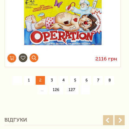
2116 грн
«
1
2
3
4
5
6
7
8
»
...
126
127
ВІДГУКИ