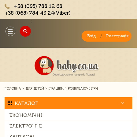
+38 (095) 788 12 68
+38 (068) 784 43 24(Viber)
;
Toggle
navigation
Вхід
/
Реєстрація
ГОЛОВНА
ДЛЯ ДІТЕЙ
ІГРАШКИ
РОЗВИВАЮЧІ ІГРИ
КАТАЛОГ
ЕКОНОМІЧНІ
ЕЛЕКТРОННІ
КАРТКОВІ