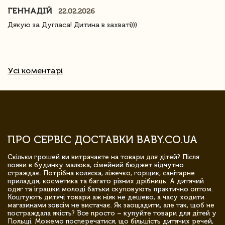
ГЕННАДІЙ
22.02.2026
Дякую за Дугласа! Дитина в захваті)))
Усі коментарі
ПРО СЕРВІС ДОСТАВКИ BABY.CO.UA
Скільки грошей ви витрачаєте на товари для дітей? Після
появи в будинку малюка, сімейний бюджет відчутно
страждає. Потрібна коляска, ліжечко, горщик, санітарне
приладдя, косметика та багато різних дрібниць. А дитячий
одяг та іграшки молоді батьки скуповують практично оптом.
Коштують дитячі товари аж ніяк не дешево, а часу ходити
магазинами зовсім не вистачає. Як заощадити, але так, щоб не
постраждала якість? Все просто – купуйте товари для дітей у
Польщі. Можемо посперечатися, що більшість дитячих речей,