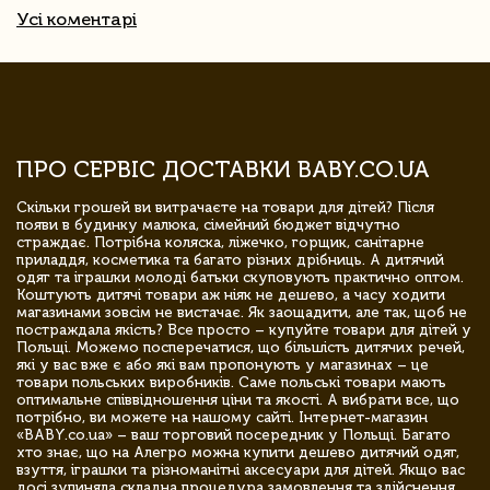
Усі коментарі
ПРО СЕРВІС ДОСТАВКИ BABY.CO.UA
Скільки грошей ви витрачаєте на товари для дітей? Після
появи в будинку малюка, сімейний бюджет відчутно
страждає. Потрібна коляска, ліжечко, горщик, санітарне
приладдя, косметика та багато різних дрібниць. А дитячий
одяг та іграшки молоді батьки скуповують практично оптом.
Коштують дитячі товари аж ніяк не дешево, а часу ходити
магазинами зовсім не вистачає. Як заощадити, але так, щоб не
постраждала якість? Все просто – купуйте товари для дітей у
Польщі. Можемо посперечатися, що більшість дитячих речей,
які у вас вже є або які вам пропонують у магазинах – це
товари польських виробників. Саме польські товари мають
оптимальне співвідношення ціни та якості. А вибрати все, що
потрібно, ви можете на нашому сайті. Інтернет-магазин
«BABY.co.ua» – ваш торговий посередник у Польщі. Багато
хто знає, що на Алегро можна купити дешево дитячий одяг,
взуття, іграшки та різноманітні аксесуари для дітей. Якщо вас
досі зупиняла складна процедура замовлення та здійснення