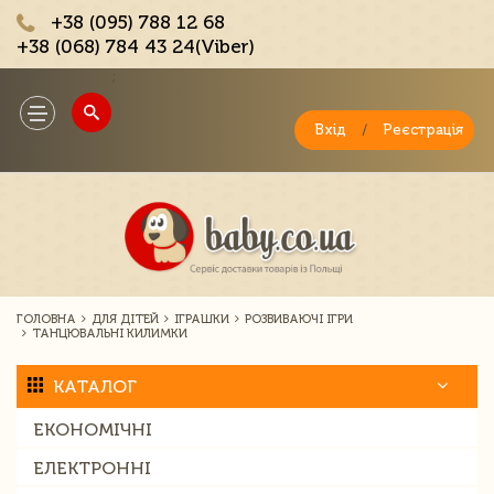
+38 (095) 788 12 68
+38 (068) 784 43 24(Viber)
;
Toggle
navigation
Вхід
/
Реєстрація
ГОЛОВНА
ДЛЯ ДІТЕЙ
ІГРАШКИ
РОЗВИВАЮЧІ ІГРИ
ТАНЦЮВАЛЬНІ КИЛИМКИ
КАТАЛОГ
ЕКОНОМІЧНІ
ЕЛЕКТРОННІ