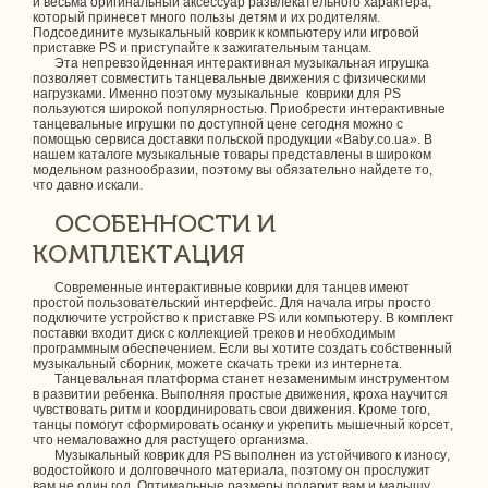
и весьма оригинальный аксессуар развлекательного характера,
который принесет много пользы детям и их родителям.
Подсоедините музыкальный коврик к компьютеру или игровой
приставке PS и приступайте к зажигательным танцам.
Эта непревзойденная интерактивная музыкальная игрушка
позволяет совместить танцевальные движения с физическими
нагрузками. Именно поэтому музыкальные коврики для PS
пользуются широкой популярностью. Приобрести интерактивные
танцевальные игрушки по доступной цене сегодня можно с
помощью сервиса доставки польской продукции «Baby.co.ua». В
нашем каталоге музыкальные товары представлены в широком
модельном разнообразии, поэтому вы обязательно найдете то,
что давно искали.
ОСОБЕННОСТИ И
КОМПЛЕКТАЦИЯ
Современные интерактивные коврики для танцев имеют
простой пользовательский интерфейс. Для начала игры просто
подключите устройство к приставке PS или компьютеру. В комплект
поставки входит диск с коллекцией треков и необходимым
программным обеспечением. Если вы хотите создать собственный
музыкальный сборник, можете скачать треки из интернета.
Танцевальная платформа станет незаменимым инструментом
в развитии ребенка. Выполняя простые движения, кроха научится
чувствовать ритм и координировать свои движения. Кроме того,
танцы помогут сформировать осанку и укрепить мышечный корсет,
что немаловажно для растущего организма.
Музыкальный коврик для PS выполнен из устойчивого к износу,
водостойкого и долговечного материала, поэтому он прослужит
вам не один год. Оптимальные размеры подарит вам и малышу