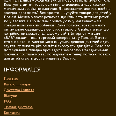
одяг та іграшки молоді батьки скуповують практично оптом.
Коштують дитячі товари аж ніяк не дешево, а часу ходити
магазинами зовсім не вистачає. Як заощадити, але так, щоб не
постраждала якість? Все просто – купуйте товари для дітей у
Польщі. Можемо посперечатися, що більшість дитячих речей,
які у вас вже є або які вам пропонують у магазинах – це
товари польських виробників. Саме польські товари мають
оптимальне співвідношення ціни та якості. А вибрати все, що
потрібно, ви можете на нашому сайті. Інтернет-магазин
«BABY.co.ua» – ваш торговий посередник у Польщі. Багато
хто знає, що на Алегро можна купити дешево дитячий одяг,
взуття, іграшки та різноманітні аксесуари для дітей. Якщо вас
досі зупиняла складна процедура замовлення та здійснення
покупки, поспішаємо вас порадувати – тепер польські товари
для дітей стають доступнішими в Україні.
ІНФОРМАЦІЯ
Про нас
Каталог товарів
Доставка і оплата
Відгуки
FAQ
Трекінг доставки
Контакти