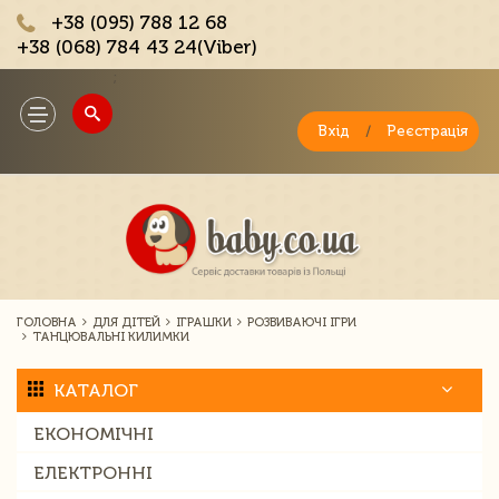
+38 (095) 788 12 68
+38 (068) 784 43 24(Viber)
;
Toggle
navigation
Вхід
/
Реєстрація
ГОЛОВНА
ДЛЯ ДІТЕЙ
ІГРАШКИ
РОЗВИВАЮЧІ ІГРИ
ТАНЦЮВАЛЬНІ КИЛИМКИ
КАТАЛОГ
ЕКОНОМІЧНІ
ЕЛЕКТРОННІ