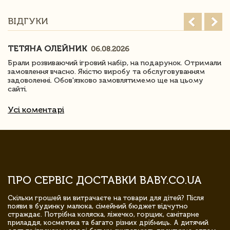
ВІДГУКИ
ТЕТЯНА ОЛЕЙНИК
06.08.2026
Брали розвиваючий ігровий набір, на подарунок. Отримали
замовлення вчасно. Якістю виробу та обслуговуванням
задоволенні. Обов'язково замовлятимемо ще на цьому
сайті.
Усі коментарі
ПРО СЕРВІС ДОСТАВКИ BABY.CO.UA
Скільки грошей ви витрачаєте на товари для дітей? Після
появи в будинку малюка, сімейний бюджет відчутно
страждає. Потрібна коляска, ліжечко, горщик, санітарне
приладдя, косметика та багато різних дрібниць. А дитячий