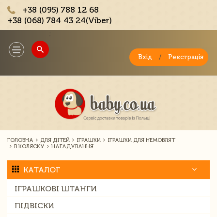
+38 (095) 788 12 68
+38 (068) 784 43 24(Viber)
;
Toggle
navigation
Вхід
/
Реєстрація
ГОЛОВНА
ДЛЯ ДІТЕЙ
ІГРАШКИ
ІГРАШКИ ДЛЯ НЕМОВЛЯТ
В КОЛЯСКУ
НАГАДУВАННЯ
КАТАЛОГ
ІГРАШКОВІ ШТАНГИ
ПІДВІСКИ