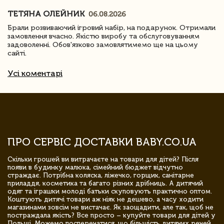
ТЕТЯНА ОЛЕЙНИК
06.08.2026
Брали розвиваючий ігровий набір, на подарунок. Отримали
замовлення вчасно. Якістю виробу та обслуговуванням
задоволенні. Обов'язково замовлятимемо ще на цьому
сайті.
Усі коментарі
ПРО СЕРВІС ДОСТАВКИ BABY.CO.UA
Скільки грошей ви витрачаєте на товари для дітей? Після
появи в будинку малюка, сімейний бюджет відчутно
страждає. Потрібна коляска, ліжечко, горщик, санітарне
приладдя, косметика та багато різних дрібниць. А дитячий
одяг та іграшки молоді батьки скуповують практично оптом.
Коштують дитячі товари аж ніяк не дешево, а часу ходити
магазинами зовсім не вистачає. Як заощадити, але так, щоб не
постраждала якість? Все просто – купуйте товари для дітей у
Польщі. Можемо посперечатися, що більшість дитячих речей,