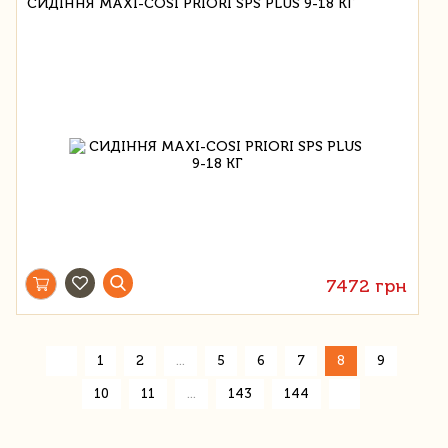
СИДІННЯ MAXI-COSI PRIORI SPS PLUS 9-18 КГ
7472 грн
«
1
2
...
5
6
7
8
9
»
10
11
...
143
144