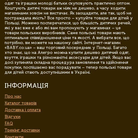
одяг та іграшки молоді батьки скуповують практично оптом.
Коштують дитячі товари аж ніяк не дешево, а часу ходити
магазинами зовсім не вистачає. Як заощадити, але так, щоб не
постраждала якість? Все просто – купуйте товари для дітей у
Польщі. Можемо посперечатися, що більшість дитячих речей,
які у вас вже є або які вам пропонують у магазинах – це
товари польських виробників. Саме польські товари мають
оптимальне співвідношення ціни та якості. А вибрати все, що
потрібно, ви можете на нашому сайті. Інтернет-магазин
«BABY.co.ua» – ваш торговий посередник у Польщі. Багато
хто знає, що на Алегро можна купити дешево дитячий одяг,
взуття, іграшки та різноманітні аксесуари для дітей. Якщо вас
досі зупиняла складна процедура замовлення та здійснення
покупки, поспішаємо вас порадувати – тепер польські товари
для дітей стають доступнішими в Україні.
ІНФОРМАЦІЯ
Про нас
Каталог товарів
Доставка і оплата
Відгуки
FAQ
Трекінг доставки
Контакти