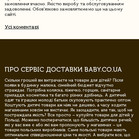
замовлення вчасно. Якістю виробу та обслуговуванням
задоволенні. Обов'язково замовлятимемо ще на цьому
сайті.
Усі коментарі
ПРО СЕРВІС ДОСТАВКИ BABY.CO.UA
Скільки грошей ви витрачаєте на товари для дітей? Після
появи в будинку малюка, сімейний бюджет відчутно
страждає. Потрібна коляска, ліжечко, горщик, санітарне
приладдя, косметика та багато різних дрібниць. А дитячий
одяг та іграшки молоді батьки скуповують практично оптом.
Коштують дитячі товари аж ніяк не дешево, а часу ходити
магазинами зовсім не вистачає. Як заощадити, але так, щоб не
постраждала якість? Все просто – купуйте товари для дітей у
Польщі. Можемо посперечатися, що більшість дитячих речей,
які у вас вже є або які вам пропонують у магазинах – це
товари польських виробників. Саме польські товари мають
оптимальне співвідношення ціни та якості. А вибрати все, що