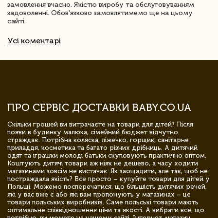
замовлення вчасно. Якістю виробу та обслуговуванням
задоволенні. Обов'язково замовлятимемо ще на цьому
сайті.
Усі коментарі
ПРО СЕРВІС ДОСТАВКИ BABY.CO.UA
Скільки грошей ви витрачаєте на товари для дітей? Після
появи в будинку малюка, сімейний бюджет відчутно
страждає. Потрібна коляска, ліжечко, горщик, санітарне
приладдя, косметика та багато різних дрібниць. А дитячий
одяг та іграшки молоді батьки скуповують практично оптом.
Коштують дитячі товари аж ніяк не дешево, а часу ходити
магазинами зовсім не вистачає. Як заощадити, але так, щоб не
постраждала якість? Все просто – купуйте товари для дітей у
Польщі. Можемо посперечатися, що більшість дитячих речей,
які у вас вже є або які вам пропонують у магазинах – це
товари польських виробників. Саме польські товари мають
оптимальне співвідношення ціни та якості. А вибрати все, що
потрібно, ви можете на нашому сайті. Інтернет-магазин