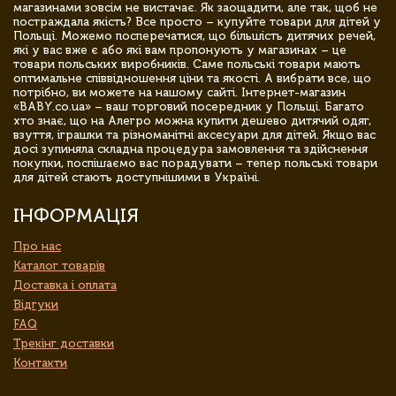
магазинами зовсім не вистачає. Як заощадити, але так, щоб не
постраждала якість? Все просто – купуйте товари для дітей у
Польщі. Можемо посперечатися, що більшість дитячих речей,
які у вас вже є або які вам пропонують у магазинах – це
товари польських виробників. Саме польські товари мають
оптимальне співвідношення ціни та якості. А вибрати все, що
потрібно, ви можете на нашому сайті. Інтернет-магазин
«BABY.co.ua» – ваш торговий посередник у Польщі. Багато
хто знає, що на Алегро можна купити дешево дитячий одяг,
взуття, іграшки та різноманітні аксесуари для дітей. Якщо вас
досі зупиняла складна процедура замовлення та здійснення
покупки, поспішаємо вас порадувати – тепер польські товари
для дітей стають доступнішими в Україні.
ІНФОРМАЦІЯ
Про нас
Каталог товарів
Доставка і оплата
Відгуки
FAQ
Трекінг доставки
Контакти