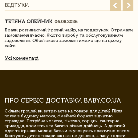
ВІДГУКИ
ТЕТЯНА ОЛЕЙНИК
06.08.2026
Брали розвиваючий ігровий набір, на подарунок. Отримали
замовлення вчасно. Якістю виробу та обслуговуванням
задоволенні. Обов'язково замовлятимемо ще на цьому
сайті.
Усі коментарі
ПРО СЕРВІС ДОСТАВКИ BABY.CO.UA
Скільки грошей ви витрачаєте на товари для дітей? Після
появи в будинку малюка, сімейний бюджет відчутно
страждає. Потрібна коляска, ліжечко, горщик, санітарне
приладдя, косметика та багато різних дрібниць. А дитячий
одяг та іграшки молоді батьки скуповують практично оптом.
Коштують дитячі товари аж ніяк не дешево, а часу ходити