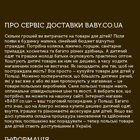
ПРО СЕРВІС ДОСТАВКИ BABY.CO.UA
Скільки грошей ви витрачаєте на товари для дітей? Після
появи в будинку малюка, сімейний бюджет відчутно
страждає. Потрібна коляска, ліжечко, горщик, санітарне
приладдя, косметика та багато різних дрібниць. А дитячий
одяг та іграшки молоді батьки скуповують практично оптом.
Коштують дитячі товари аж ніяк не дешево, а часу ходити
магазинами зовсім не вистачає. Як заощадити, але так, щоб не
постраждала якість? Все просто – купуйте товари для дітей у
Польщі. Можемо посперечатися, що більшість дитячих речей,
які у вас вже є або які вам пропонують у магазинах – це
товари польських виробників. Саме польські товари мають
оптимальне співвідношення ціни та якості. А вибрати все, що
потрібно, ви можете на нашому сайті. Інтернет-магазин
«BABY.co.ua» – ваш торговий посередник у Польщі. Багато
хто знає, що на Алегро можна купити дешево дитячий одяг,
взуття, іграшки та різноманітні аксесуари для дітей. Якщо вас
досі зупиняла складна процедура замовлення та здійснення
покупки, поспішаємо вас порадувати – тепер польські товари
для дітей стають доступнішими в Україні.
ІНФОРМАЦІЯ