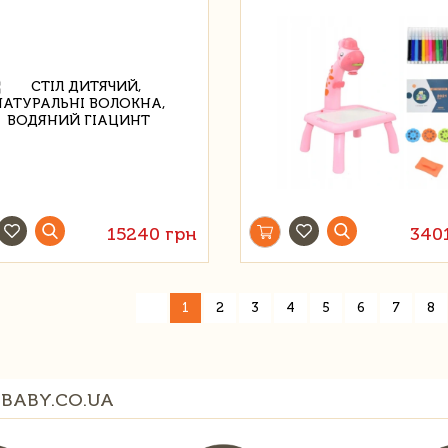
15240 грн
340
«
1
2
3
4
5
6
7
8
BABY.CO.UA