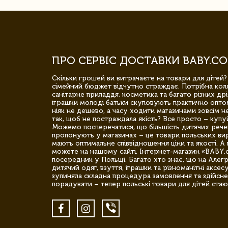
ПРО СЕРВІС ДОСТАВКИ BABY.CO
Скільки грошей ви витрачаєте на товари для дітей?
сімейний бюджет відчутно страждає. Потрібна коля
санітарне приладдя, косметика та багато різних дрі
іграшки молоді батьки скуповують практично опто
ніяк не дешево, а часу ходити магазинами зовсім не
так, щоб не постраждала якість? Все просто – купу
Можемо посперечатися, що більшість дитячих речей,
пропонують у магазинах – це товари польських вир
мають оптимальне співвідношення ціни та якості. А 
можете на нашому сайті. Інтернет-магазин «BABY.
посередник у Польщі. Багато хто знає, що на Але
дитячий одяг, взуття, іграшки та різноманітні аксес
зупиняла складна процедура замовлення та здійсне
порадувати – тепер польські товари для дітей стаю