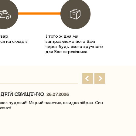
овар
І того ж дня ми
ся на склад в
відправляємо його Вам
через будь-якого зручного
для Вас перевізника
ДРІЙ СВИЩЕНКО
НАСТЯ
26.07.2026
10
овел чудовий! Міцний пластик, швидко зібрав. Син
Посилку отр
ахваті.
задоволена!