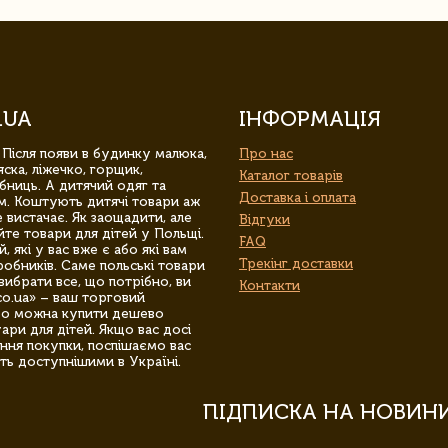
.UA
ІНФОРМАЦІЯ
 Після появи в будинку малюка,
Про нас
ска, ліжечко, горщик,
Каталог товарів
бниць. А дитячий одяг та
Доставка і оплата
м. Коштують дитячі товари аж
 вистачає. Як заощадити, але
Відгуки
йте товари для дітей у Польщі.
FAQ
 які у вас вже є або які вам
Трекінг доставки
обників. Саме польські товари
вибрати все, що потрібно, ви
Контакти
co.ua» – ваш торговий
гро можна купити дешево
уари для дітей. Якщо вас досі
ння покупки, поспішаємо вас
ть доступнішими в Україні.
ПІДПИСКА НА НОВИН