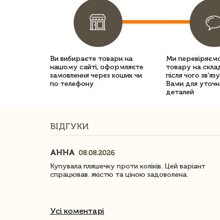
Ви вибираєте товари на
Ми перевіряємо
нашому сайті, оформляєте
товару на склад
замовлення через кошик чи
після чого зв'яз
по телефону
Вами для уточн
деталей
ВІДГУКИ
АННА
08.08.2026
ачество
Купувала пляшечку проти коліків. Цей варіант
спрацював. якістю та ціною задоволена.
Усі коментарі