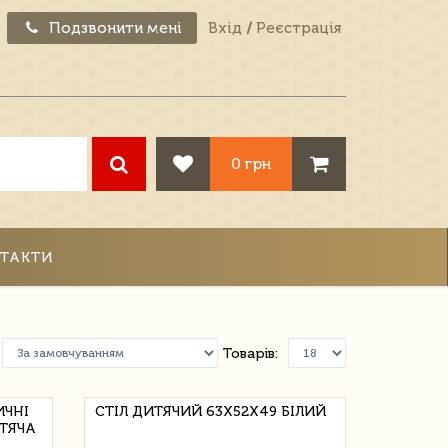
Подзвонити мені
Вхід
/
Реєстрація
0 грн
ТАКТИ
Товарів:
ИЧНІ
СТІЛ ДИТЯЧИЙ 63Х52Х49 БІЛИЙ
ИТЯЧА