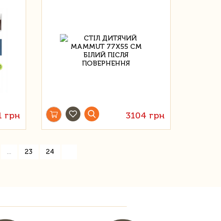
1 грн
3104 грн
»
...
23
24