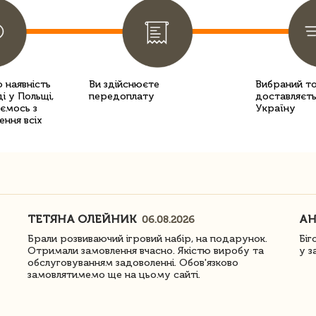
 наявність
Ви здійснюєте
Вибраний т
і у Польщі,
передоплату
доставляєть
уємось з
Україну
ення всіх
ТЕТЯНА ОЛЕЙНИК
АН
06.08.2026
Брали розвиваючий ігровий набір, на подарунок.
Біг
Отримали замовлення вчасно. Якістю виробу та
у з
обслуговуванням задоволенні. Обов'язково
замовлятимемо ще на цьому сайті.