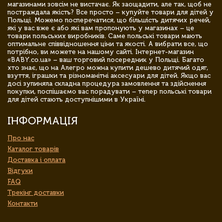
магазинами зовсім не вистачає. Як заощадити, але так, щоб не
постраждала якість? Все просто – купуйте товари для дітей у
Польщі. Можемо посперечатися, що більшість дитячих речей,
які у вас вже є або які вам пропонують у магазинах – це
товари польських виробників. Саме польські товари мають
оптимальне співвідношення ціни та якості. А вибрати все, що
потрібно, ви можете на нашому сайті. Інтернет-магазин
«BABY.co.ua» – ваш торговий посередник у Польщі. Багато
хто знає, що на Алегро можна купити дешево дитячий одяг,
взуття, іграшки та різноманітні аксесуари для дітей. Якщо вас
досі зупиняла складна процедура замовлення та здійснення
покупки, поспішаємо вас порадувати – тепер польські товари
для дітей стають доступнішими в Україні.
ІНФОРМАЦІЯ
Про нас
Каталог товарів
Доставка і оплата
Відгуки
FAQ
Трекінг доставки
Контакти