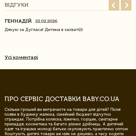
ВІДГУКИ
ГЕННАДІЙ
22.02.2026
Дякую за Дугласа! Дитина в захваті)))
Усі коментарі
ПРО СЕРВІС ДОСТАВКИ BABY.CO.UA
Скільки грошей ви витрачаєте на товари для дітей? Після
появи в будинку малюка, сімейний бюджет відчутно
страждає. Потрібна коляска, ліжечко, горщик, санітарне
приладдя, косметика та багато різних дрібниць. А дитячий
одяг та іграшки молоді батьки скуповують практично оптом.
Коштують дитячі товари аж ніяк не дешево, а часу ходити