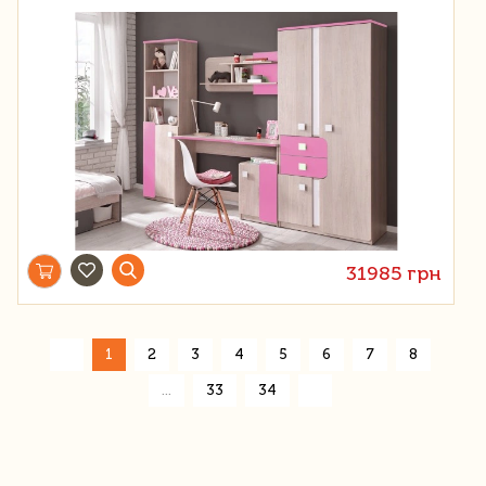
31985 грн
«
1
2
3
4
5
6
7
8
»
...
33
34