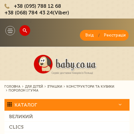
+38 (095) 788 12 68
+38 (068) 784 43 24(Viber)
;
Toggle
navigation
Вхід
/
Реєстрація
ГОЛОВНА
ДЛЯ ДІТЕЙ
ІГРАШКИ
КОНСТРУКТОРИ ТА КУБИКИ
ПОРОЛОН І ГУМА
КАТАЛОГ
ВЕЛИКИЙ
CLICS