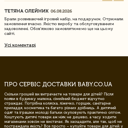
ТЕТЯНА ОЛЕЙНИК
06.08.2026
Брали розвиваючий ігровий набір, на подарунок. Отримали
замовлення вчасно. Якістю виробу та обслуговуванням
задоволенні. Обов'язково замовлятимемо ще на цьому
сайті.
Усі коментарі
ПРО СЕРВІС ДОСТАВКИ BABY.CO.UA
Скільки грошей ви витрачаєте на товари для дітей? Після
появи в будинку малюка, сімейний бюджет відчутно
страждає. Потрібна коляска, ліжечко, горщик, санітарне
приладдя, косметика та багато різних дрібниць. А дитячий
одяг та іграшки молоді батьки скуповують практично оптом.
Коштують дитячі товари аж ніяк не дешево, а часу ходити
магазинами зовсім не вистачає. Як заощадити, але так, щоб не
постраждала якість? Все просто – купуйте товари для дітей у