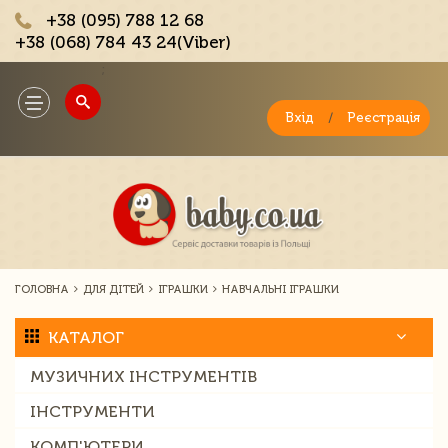
+38 (095) 788 12 68
+38 (068) 784 43 24(Viber)
;
Toggle
navigation
Вхід
/
Реєстрація
ГОЛОВНА
ДЛЯ ДІТЕЙ
ІГРАШКИ
НАВЧАЛЬНІ ІГРАШКИ
КАТАЛОГ
МУЗИЧНИХ ІНСТРУМЕНТІВ
ІНСТРУМЕНТИ
КОМП'ЮТЕРИ