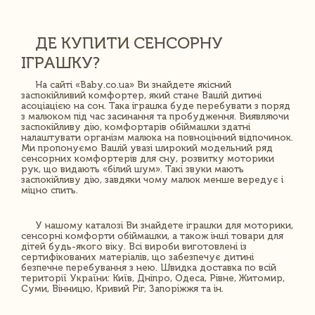
ДЕ КУПИТИ СЕНСОРНУ
ІГРАШКУ?
На сайті «Baby.co.ua» Ви знайдете якісний
заспокійливий комфортер, який стане Вашій дитині
асоціацією на сон. Така іграшка буде перебувати з поряд
з малюком під час засинання та пробудження. Виявляючи
заспокійливу дію, комфортарів обіймашки здатні
налаштувати організм малюка на повноцінний відпочинок.
Ми пропонуємо Вашій увазі широкий модельний ряд
сенсорних комфортерів для сну, розвитку моторики
рук, що видають «білий шум». Такі звуки мають
заспокійливу дію, завдяки чому малюк менше вередує і
міцно спить.
У нашому каталозі Ви знайдете іграшки для моторики,
сенсорні комфорти обіймашки, а також інші товари для
дітей будь-якого віку. Всі вироби виготовлені із
сертифікованих матеріалів, що забезпечує дитині
безпечне перебування з нею. Швидка доставка по всій
території України: Київ, Дніпро, Одеса, Рівне, Житомир,
Суми, Вінницю, Кривий Ріг, Запоріжжя та ін.