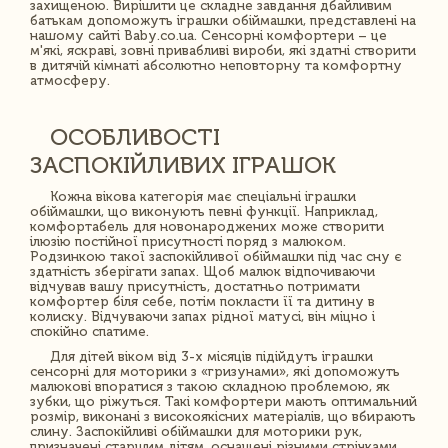
захищеною. Вирішити це складне завдання дбайливим
батькам допоможуть іграшки обіймашки, представлені на
нашому сайті Baby.co.ua. Сенсорні комфортери – це
м'які, яскраві, зовні привабливі вироби, які здатні створити
в дитячій кімнаті абсолютно неповторну та комфортну
атмосферу.
ОСОБЛИВОСТІ
ЗАСПОКІЙЛИВИХ ІГРАШОК
Кожна вікова категорія має спеціальні іграшки
обіймашки, що виконують певні функції. Наприклад,
комфортабель для новонароджених може створити
ілюзію постійної присутності поряд з малюком.
Родзинкою такої заспокійливої ​​обіймашки під час сну є
здатність зберігати запах. Щоб малюк відпочиваючи
відчував вашу присутність, достатньо потримати
комфортер біля себе, потім покласти її та дитину в
колиску. Відчуваючи запах рідної матусі, він міцно і
спокійно спатиме.
Для дітей віком від 3-х місяців підійдуть іграшки
сенсорні для моторики з «гризунами», які допоможуть
малюкові впоратися з такою складною проблемою, як
зубки, що ріжуться. Такі комфортери мають оптимальний
розмір, виконані з високоякісних матеріалів, що вбирають
слину. Заспокійливі обіймашки для моторики рук,
призначені старшим дітям, оснащені різними стрічками,