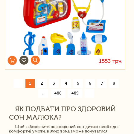
1553 грн
«
1
2
3
4
5
6
7
8
»
...
488
489
ЯК ПОДБАТИ ПРО ЗДОРОВИЙ
СОН МАЛЮКА?
Щоб забезпечити повноцінний сон дитині необхідні
комфортні умови, в яких вона зможе почуватися