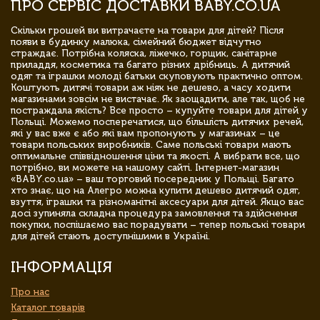
ПРО СЕРВІС ДОСТАВКИ BABY.CO.UA
Скільки грошей ви витрачаєте на товари для дітей? Після
появи в будинку малюка, сімейний бюджет відчутно
страждає. Потрібна коляска, ліжечко, горщик, санітарне
приладдя, косметика та багато різних дрібниць. А дитячий
одяг та іграшки молоді батьки скуповують практично оптом.
Коштують дитячі товари аж ніяк не дешево, а часу ходити
магазинами зовсім не вистачає. Як заощадити, але так, щоб не
постраждала якість? Все просто – купуйте товари для дітей у
Польщі. Можемо посперечатися, що більшість дитячих речей,
які у вас вже є або які вам пропонують у магазинах – це
товари польських виробників. Саме польські товари мають
оптимальне співвідношення ціни та якості. А вибрати все, що
потрібно, ви можете на нашому сайті. Інтернет-магазин
«BABY.co.ua» – ваш торговий посередник у Польщі. Багато
хто знає, що на Алегро можна купити дешево дитячий одяг,
взуття, іграшки та різноманітні аксесуари для дітей. Якщо вас
досі зупиняла складна процедура замовлення та здійснення
покупки, поспішаємо вас порадувати – тепер польські товари
для дітей стають доступнішими в Україні.
ІНФОРМАЦІЯ
Про нас
Каталог товарів