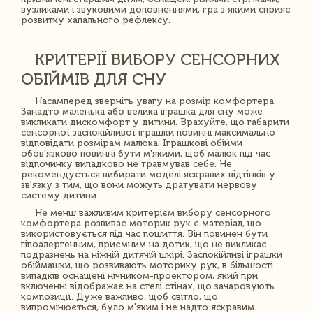
вузликами і звуковими доповненнями, гра з якими сприяє
розвитку хапального рефлексу.
КРИТЕРІЇ ВИБОРУ СЕНСОРНИХ
ОБІЙМІВ ДЛЯ СНУ
Насамперед зверніть увагу на розмір комфортера.
Занадто маленька або велика іграшка для сну може
викликати дискомфорт у дитини. Врахуйте, що габарити
сенсорної заспокійливої ​​іграшки повинні максимально
відповідати розмірам малюка. Іграшкові обійми
обов'язково повинні бути м'якими, щоб малюк під час
відпочинку випадково не травмував себе. Не
рекомендується вибирати моделі яскравих відтінків у
зв'язку з тим, що вони можуть дратувати нервову
систему дитини.
Не менш важливим критерієм вибору сенсорного
комфортера розвиває моторик рук є матеріал, що
використовується під час пошиття. Він повинен бути
гіпоалергенним, приємним на дотик, що не викликає
подразнень на ніжній дитячій шкірі. Заспокійливі іграшки
обіймашки, що розвивають моторику рук, в більшості
випадків оснащені нічником-проектором, який при
включенні відображає на стелі стінах, що зачаровують
композиції. Дуже важливо, щоб світло, що
випромінюється, було м'яким і не надто яскравим.