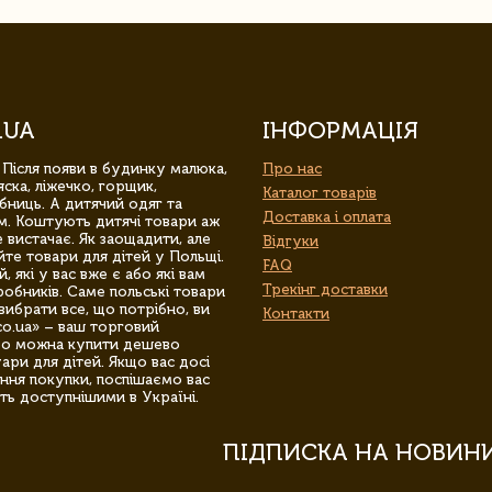
.UA
ІНФОРМАЦІЯ
 Після появи в будинку малюка,
Про нас
ска, ліжечко, горщик,
Каталог товарів
бниць. А дитячий одяг та
Доставка і оплата
м. Коштують дитячі товари аж
 вистачає. Як заощадити, але
Відгуки
йте товари для дітей у Польщі.
FAQ
 які у вас вже є або які вам
Трекінг доставки
обників. Саме польські товари
вибрати все, що потрібно, ви
Контакти
co.ua» – ваш торговий
гро можна купити дешево
уари для дітей. Якщо вас досі
ння покупки, поспішаємо вас
ть доступнішими в Україні.
ПІДПИСКА НА НОВИН