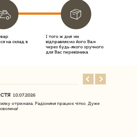
овар
І того ж дня ми
ся на склад в
відправляємо його Вам
через будь-якого зручного
для Вас перевізника
АСТЯ
ПОГОРЕЛО
10.07.2026
илку отримала. Радіоняня працює чітко. Дуже
Отримали віз
оволена!
Доставка з 
завжди була 