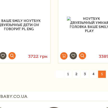
3722 грн
338
«
1
2
3
4
5
BABY.CO.UA