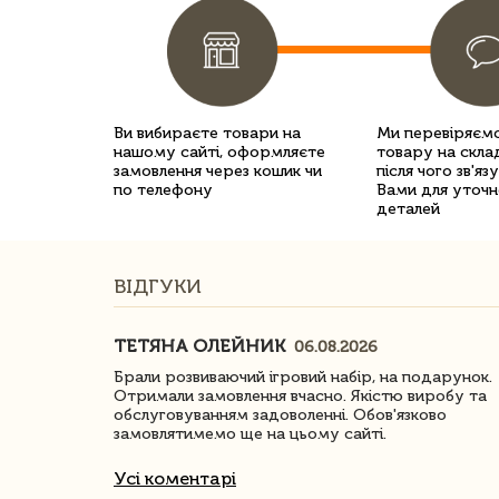
Ви вибираєте товари на
Ми перевіряємо
нашому сайті, оформляєте
товару на склад
замовлення через кошик чи
після чого зв'яз
по телефону
Вами для уточн
деталей
ВІДГУКИ
ТЕТЯНА ОЛЕЙНИК
06.08.2026
ачество
Брали розвиваючий ігровий набір, на подарунок.
Отримали замовлення вчасно. Якістю виробу та
обслуговуванням задоволенні. Обов'язково
замовлятимемо ще на цьому сайті.
Усі коментарі