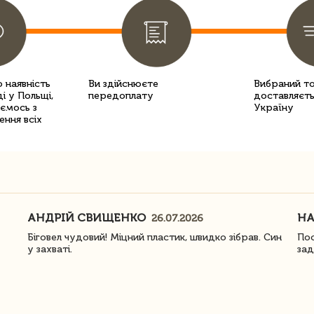
 наявність
Ви здійснюєте
Вибраний т
і у Польщі,
передоплату
доставляєть
уємось з
Україну
ення всіх
АНДРІЙ СВИЩЕНКО
Н
26.07.2026
Біговел чудовий! Міцний пластик, швидко зібрав. Син
Пос
у захваті.
зад