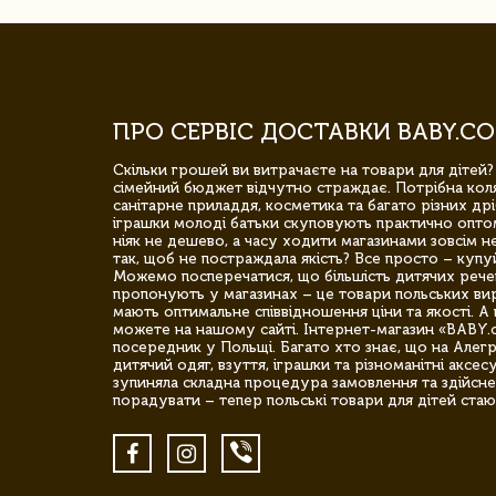
ПРО СЕРВІС ДОСТАВКИ BABY.CO
Скільки грошей ви витрачаєте на товари для дітей?
сімейний бюджет відчутно страждає. Потрібна коля
санітарне приладдя, косметика та багато різних дрі
іграшки молоді батьки скуповують практично опто
ніяк не дешево, а часу ходити магазинами зовсім не
так, щоб не постраждала якість? Все просто – купу
Можемо посперечатися, що більшість дитячих речей,
пропонують у магазинах – це товари польських вир
мають оптимальне співвідношення ціни та якості. А 
можете на нашому сайті. Інтернет-магазин «BABY.
посередник у Польщі. Багато хто знає, що на Але
дитячий одяг, взуття, іграшки та різноманітні аксес
зупиняла складна процедура замовлення та здійсне
порадувати – тепер польські товари для дітей стаю