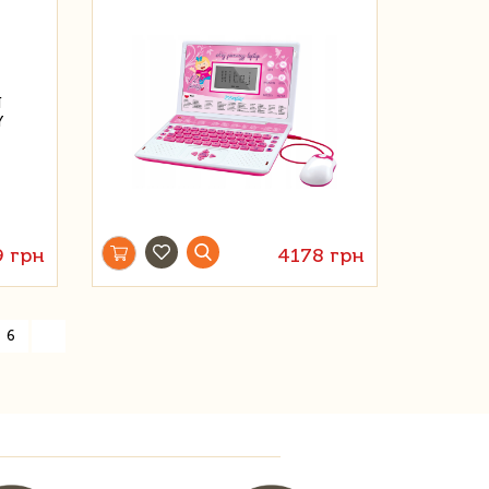
9 грн
4178 грн
»
6