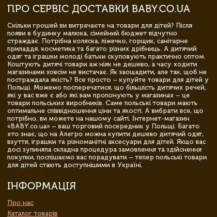
ПРО СЕРВІС ДОСТАВКИ BABY.CO.UA
Скільки грошей ви витрачаєте на товари для дітей? Після
появи в будинку малюка, сімейний бюджет відчутно
страждає. Потрібна коляска, ліжечко, горщик, санітарне
приладдя, косметика та багато різних дрібниць. А дитячий
одяг та іграшки молоді батьки скуповують практично оптом.
Коштують дитячі товари аж ніяк не дешево, а часу ходити
магазинами зовсім не вистачає. Як заощадити, але так, щоб не
постраждала якість? Все просто – купуйте товари для дітей у
Польщі. Можемо посперечатися, що більшість дитячих речей,
які у вас вже є або які вам пропонують у магазинах – це
товари польських виробників. Саме польські товари мають
оптимальне співвідношення ціни та якості. А вибрати все, що
потрібно, ви можете на нашому сайті. Інтернет-магазин
«BABY.co.ua» – ваш торговий посередник у Польщі. Багато
хто знає, що на Алегро можна купити дешево дитячий одяг,
взуття, іграшки та різноманітні аксесуари для дітей. Якщо вас
досі зупиняла складна процедура замовлення та здійснення
покупки, поспішаємо вас порадувати – тепер польські товари
для дітей стають доступнішими в Україні.
ІНФОРМАЦІЯ
Про нас
Каталог товарів