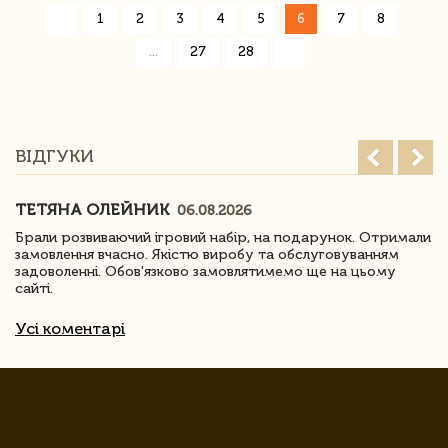
«
1
2
3
4
5
6
7
8
»
...
27
28
ВІДГУКИ
ТЕТЯНА ОЛЕЙНИК
06.08.2026
Брали розвиваючий ігровий набір, на подарунок. Отримали
замовлення вчасно. Якістю виробу та обслуговуванням
задоволенні. Обов'язково замовлятимемо ще на цьому
сайті.
Усі коментарі