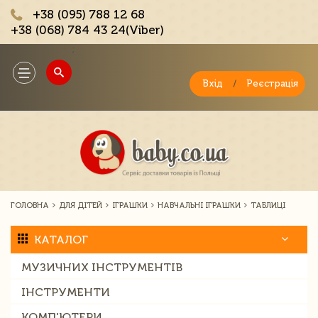
+38 (095) 788 12 68
+38 (068) 784 43 24(Viber)
;
Toggle
navigation
Вхід
/
Реєстрація
ГОЛОВНА
ДЛЯ ДІТЕЙ
ІГРАШКИ
НАВЧАЛЬНІ ІГРАШКИ
ТАБЛИЦІ
КАТАЛОГ
МУЗИЧНИХ ІНСТРУМЕНТІВ
ІНСТРУМЕНТИ
КОМП'ЮТЕРИ