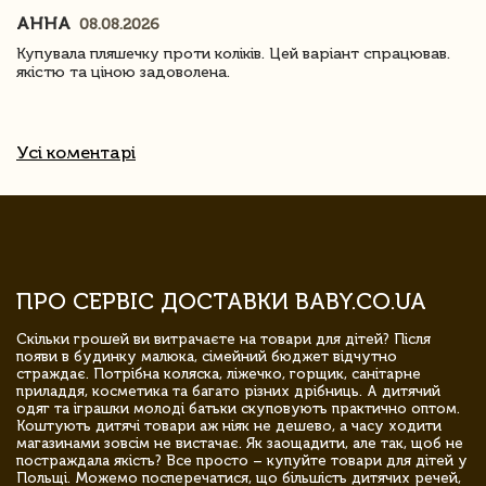
АННА
08.08.2026
Купувала пляшечку проти коліків. Цей варіант спрацював.
якістю та ціною задоволена.
Усі коментарі
ПРО СЕРВІС ДОСТАВКИ BABY.CO.UA
Скільки грошей ви витрачаєте на товари для дітей? Після
появи в будинку малюка, сімейний бюджет відчутно
страждає. Потрібна коляска, ліжечко, горщик, санітарне
приладдя, косметика та багато різних дрібниць. А дитячий
одяг та іграшки молоді батьки скуповують практично оптом.
Коштують дитячі товари аж ніяк не дешево, а часу ходити
магазинами зовсім не вистачає. Як заощадити, але так, щоб не
постраждала якість? Все просто – купуйте товари для дітей у
Польщі. Можемо посперечатися, що більшість дитячих речей,