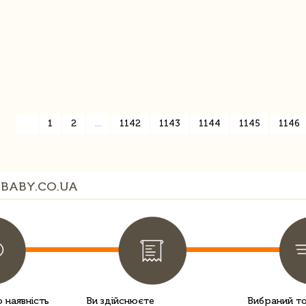
«
1
2
...
1142
1143
1144
1145
1146
BABY.CO.UA
 наявність
Ви здійснюєте
Вибраний т