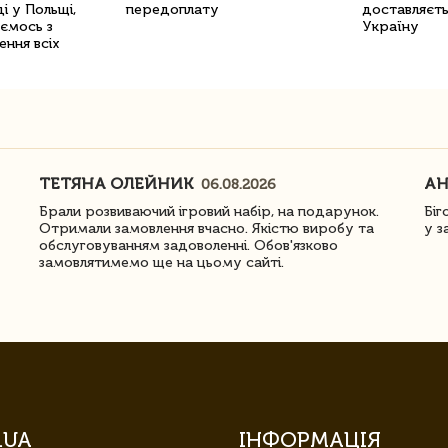
і у Польщі,
передоплату
доставляєть
уємось з
Україну
ення всіх
ТЕТЯНА ОЛЕЙНИК
АН
06.08.2026
Брали розвиваючий ігровий набір, на подарунок.
Біг
Отримали замовлення вчасно. Якістю виробу та
у з
обслуговуванням задоволенні. Обов'язково
замовлятимемо ще на цьому сайті.
.UA
ІНФОРМАЦІЯ