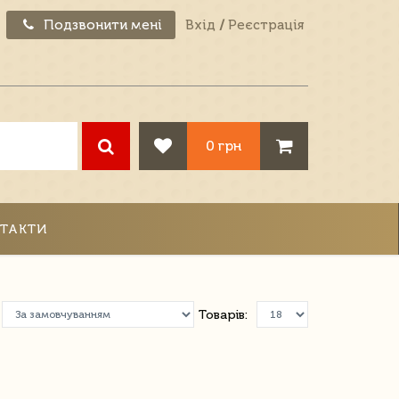
Подзвонити мені
Вхід
/
Реєстрація
0 грн
ТАКТИ
Товарів: