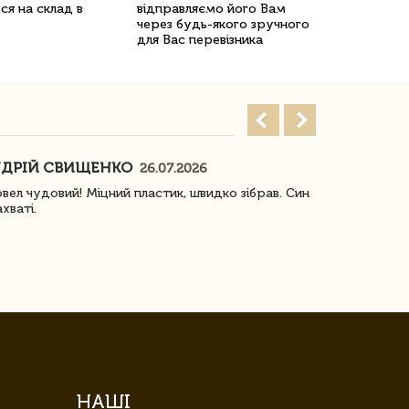
ся на склад в
відправляємо його Вам
через будь-якого зручного
для Вас перевізника
ДРІЙ СВИЩЕНКО
НАСТЯ
26.07.2026
18
овел чудовий! Міцний пластик, швидко зібрав. Син
Посилку отр
ахваті.
задоволена!
НАШІ