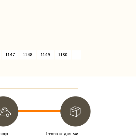
1147
1148
1149
1150
»
овар
І того ж дня ми