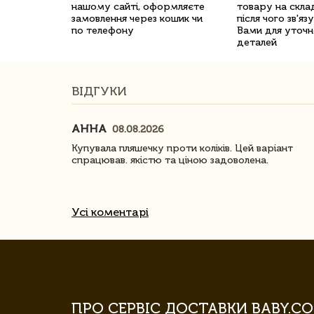
нашому сайті, оформляєте
товару на склад
замовлення через кошик чи
після чого зв'яз
по телефону
Вами для уточн
деталей
ВІДГУКИ
АННА
08.08.2026
ачество
Купувала пляшечку проти коліків. Цей варіант
спрацював. якістю та ціною задоволена.
Усі коментарі
ПРО СЕРВІС ДОСТАВКИ BABY.CO